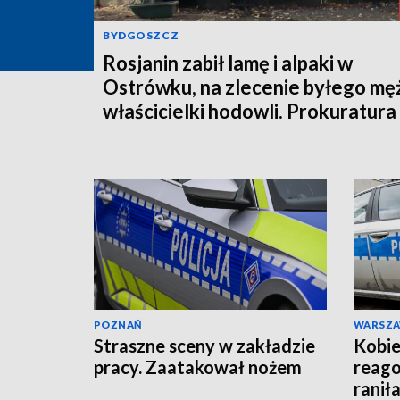
BYDGOSZCZ
Rosjanin zabił lamę i alpaki w
Ostrówku, na zlecenie byłego mę
właścicielki hodowli. Prokuratura
wysłała akt oskarżenia!
POZNAŃ
WARSZ
Straszne sceny w zakładzie
Kobie
pracy. Zaatakował nożem
reago
raniła