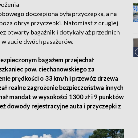
wożenia
bowego doczepiona była przyczepka, a na
 poza obrys przyczepki. Natomiast z drugiej
zez otwarty bagażnik i dotykały aż przednich
ł w aucie dwóch pasażerów.
zabezpieczonym bagażem przejechał
ieszkaniec pow. ciechanowskiego za
enie prędkości o 33 km/h i przewóz drzewa
zał realne zagrożenie bezpieczeństwa innych
ał mandat w wysokości 1300 zł i 9 punktów
ż dowody rejestracyjne auta i przyczepki z