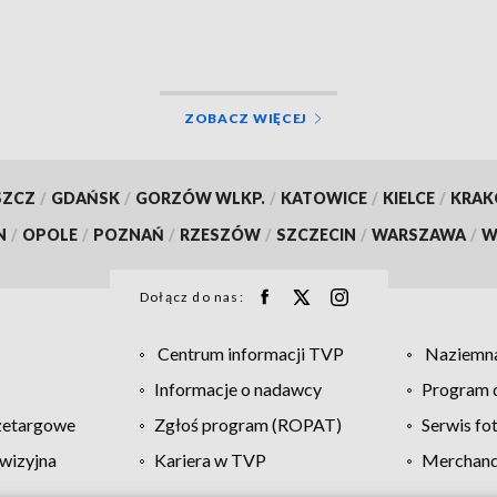
ZOBACZ WIĘCEJ
SZCZ
/
GDAŃSK
/
GORZÓW WLKP.
/
KATOWICE
/
KIELCE
/
KRA
N
/
OPOLE
/
POZNAŃ
/
RZESZÓW
/
SZCZECIN
/
WARSZAWA
/
W
Dołącz do nas:
Centrum informacji TVP
Naziemna
Informacje o nadawcy
Program d
zetargowe
Zgłoś program (ROPAT)
Serwis fo
wizyjna
Kariera w TVP
Merchandi