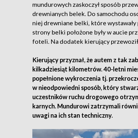
mundurowych zaskoczył sposób prze
drewnianych belek. Do samochodu oso
niej drewniane belki, które wystawały
strony belki położone były w aucie pr
foteli. Na dodatek kierujący przewozi
Kierujący przyznał, że autem z tak 
kilkadziesiąt kilometrów. 40-letni m
popełnione wykroczenia tj. przekrocz
w nieodpowiedni sposób, który stwar
uczestników ruchu drogowego otrzym
karnych. Mundurowi zatrzymali równie
uwagi na ich stan techniczny.