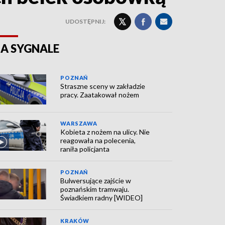
UDOSTĘPNIJ:
A SYGNALE
POZNAŃ
Straszne sceny w zakładzie
pracy. Zaatakował nożem
WARSZAWA
Kobieta z nożem na ulicy. Nie
reagowała na polecenia,
raniła policjanta
POZNAŃ
Bulwersujące zajście w
poznańskim tramwaju.
Świadkiem radny [WIDEO]
KRAKÓW