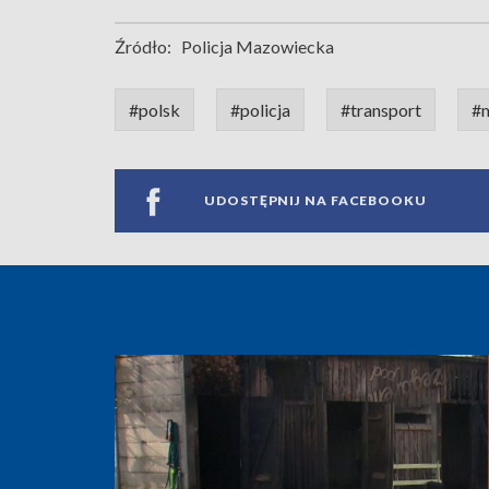
Źródło:
Policja Mazowiecka
#polsk
#policja
#transport
#m
UDOSTĘPNIJ NA FACEBOOKU