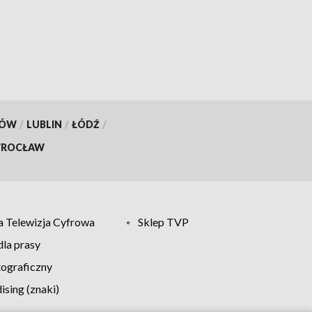
KÓW
/
LUBLIN
/
ŁÓDŹ
/
ROCŁAW
 Telewizja Cyfrowa
Sklep TVP
la prasy
tograficzny
sing (znaki)