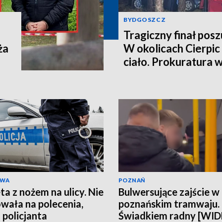
BYDGOSZCZ
Tragiczny finał pos
ża
W okolicach Cierpic 
ciało. Prokuratura 
kobieta miała obraże
wideo]
AWA
POZNAŃ
ta z nożem na ulicy. Nie
Bulwersujące zajście w
wała na polecenia,
poznańskim tramwaju.
 policjanta
Świadkiem radny [WI