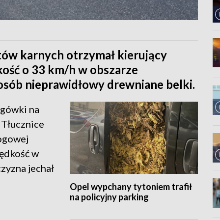
tów karnych otrzymał kierujący
kość o 33 km/h w obszarze
sób nieprawidłowy drewniane belki.
ogówki na
 Tłucznice
rogowej
rędkość w
zyzna jechał
Opel wypchany tytoniem trafił
na policyjny parking