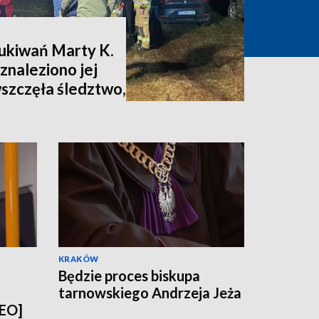
zukiwań Marty K.
znaleziono jej
wszczęła śledztwo,
nia [zdjęcia,
KRAKÓW
Będzie proces biskupa
tarnowskiego Andrzeja Jeża
DEO]