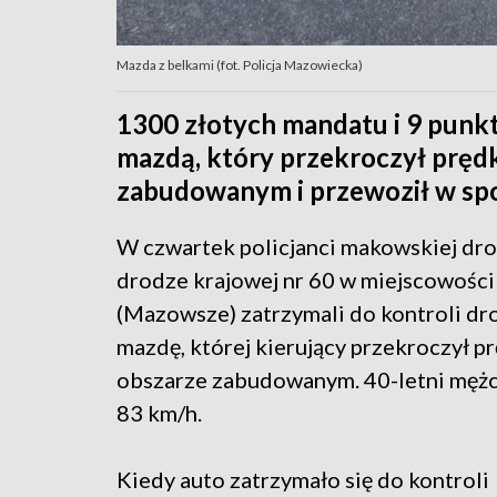
Mazda z belkami (fot. Policja Mazowiecka)
1300 złotych mandatu i 9 punk
mazdą, który przekroczył pręd
zabudowanym i przewoził w spo
W czwartek policjanci makowskiej dr
drodze krajowej nr 60 w miejscowości
(Mazowsze) zatrzymali do kontroli d
mazdę, której kierujący przekroczył p
obszarze zabudowanym. 40-letni mężc
83 km/h.
Kiedy auto zatrzymało się do kontroli