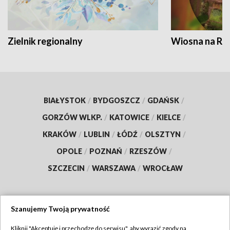
Zielnik regionalny
Wiosna na RO
BIAŁYSTOK
/
BYDGOSZCZ
/
GDAŃSK
/
GORZÓW WLKP.
/
KATOWICE
/
KIELCE
/
KRAKÓW
/
LUBLIN
/
ŁÓDŹ
/
OLSZTYN
/
OPOLE
/
POZNAŃ
/
RZESZÓW
/
SZCZECIN
/
WARSZAWA
/
WROCŁAW
Szanujemy Twoją prywatność
Dołącz do nas:
Kliknij "Akceptuję i przechodzę do serwisu", aby wyrazić zgody na