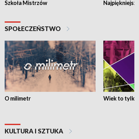
Szkoła Mistrzów
Najpiękniejsze
SPOŁECZEŃSTWO
O milimetr
Wiek to tylko 
KULTURA I SZTUKA