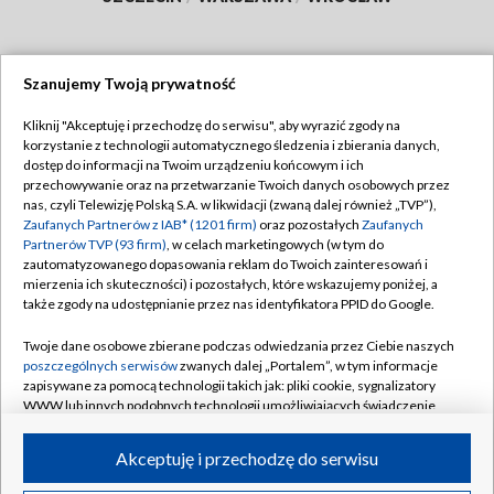
Szanujemy Twoją prywatność
Dołącz do nas:
Kliknij "Akceptuję i przechodzę do serwisu", aby wyrazić zgody na
korzystanie z technologii automatycznego śledzenia i zbierania danych,
TVP
dostęp do informacji na Twoim urządzeniu końcowym i ich
Abonament TVP
przechowywanie oraz na przetwarzanie Twoich danych osobowych przez
Regulamin TVP
nas, czyli Telewizję Polską S.A. w likwidacji (zwaną dalej również „TVP”),
Emisja w TVP
Zaufanych Partnerów z IAB* (1201 firm)
oraz pozostałych
Zaufanych
Polityka prywatności
Partnerów TVP (93 firm)
, w celach marketingowych (w tym do
Centrum informacji TVP
Moje zgody
zautomatyzowanego dopasowania reklam do Twoich zainteresowań i
mierzenia ich skuteczności) i pozostałych, które wskazujemy poniżej, a
Naziemna Telewizja Cyfrowa
Pomoc
także zgody na udostępnianie przez nas identyfikatora PPID do Google.
Sklep TVP
Biuro reklamy
Twoje dane osobowe zbierane podczas odwiedzania przez Ciebie naszych
Rada Programowa
poszczególnych serwisów
zwanych dalej „Portalem”, w tym informacje
Kontakt
zapisywane za pomocą technologii takich jak: pliki cookie, sygnalizatory
System NOS
WWW lub innych podobnych technologii umożliwiających świadczenie
dopasowanych i bezpiecznych usług, personalizację treści oraz reklam,
Informacje o nadawcy
Kanały
udostępnianie funkcji mediów społecznościowych oraz analizowanie
Akceptuję i przechodzę do serwisu
ruchu w Internecie.
Program dla prasy
©2026 Telewizja Polska S.A. w likwidacji