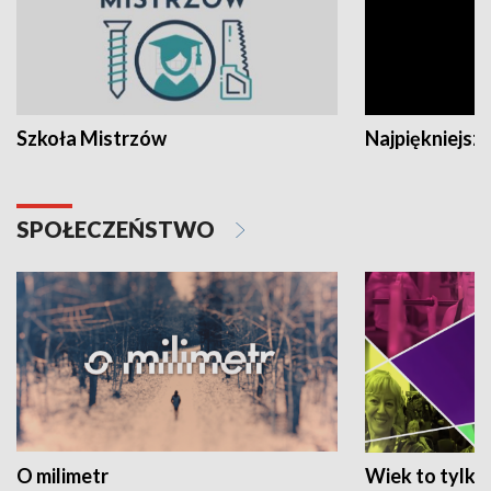
Szkoła Mistrzów
Najpiękniejsze
SPOŁECZEŃSTWO
O milimetr
Wiek to tylko 