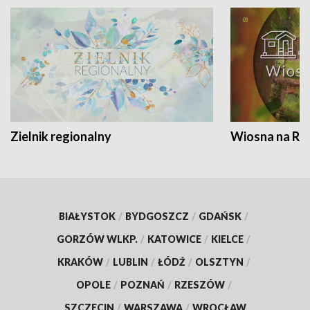
Zielnik regionalny
Wiosna na RO
BIAŁYSTOK
/
BYDGOSZCZ
/
GDAŃSK
/
GORZÓW WLKP.
/
KATOWICE
/
KIELCE
/
KRAKÓW
/
LUBLIN
/
ŁÓDŹ
/
OLSZTYN
/
OPOLE
/
POZNAŃ
/
RZESZÓW
/
SZCZECIN
/
WARSZAWA
/
WROCŁAW