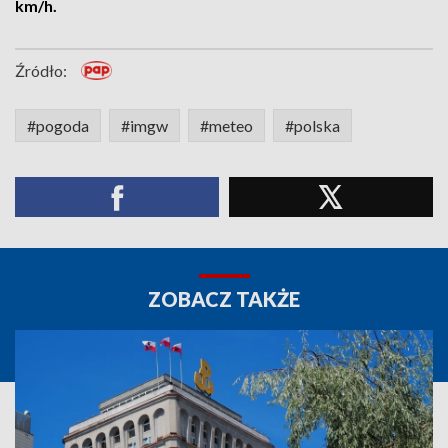
km/h.
Źródło:
#pogoda
#imgw
#meteo
#polska
ZOBACZ TAKŻE