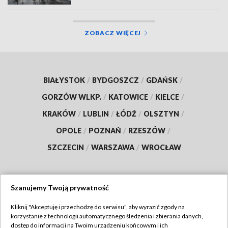
ZOBACZ WIĘCEJ
BIAŁYSTOK
/
BYDGOSZCZ
/
GDAŃSK
/
GORZÓW WLKP.
/
KATOWICE
/
KIELCE
/
KRAKÓW
/
LUBLIN
/
ŁÓDŹ
/
OLSZTYN
/
OPOLE
/
POZNAŃ
/
RZESZÓW
/
SZCZECIN
/
WARSZAWA
/
WROCŁAW
Szanujemy Twoją prywatność
Dołącz do nas:
Kliknij "Akceptuję i przechodzę do serwisu", aby wyrazić zgody na
korzystanie z technologii automatycznego śledzenia i zbierania danych,
TVP
dostęp do informacji na Twoim urządzeniu końcowym i ich