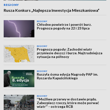
REGIONY
Rusza Konkurs „Najlepsza Inwestycja Mieszkaniowa”
REGIONY
Chłodne powietrze i powrót burz.
Prognoza pogody na 22 i 23 lipca
REGIONY
Prognoza pogody: Zachodni wiatr
przyniesie deszcz i burze. Najtrudniejsza
sytuacja na północy
REGIONY
Ruszyła ósma edycja Nagrody PAP im.
Ryszarda Kapuścińskiego
REGIONY
''Możliwe przerwy w dostawie prądu.
Zabezpiecz rzeczy, które może porwać
wiatr'' - ostrzega RCB