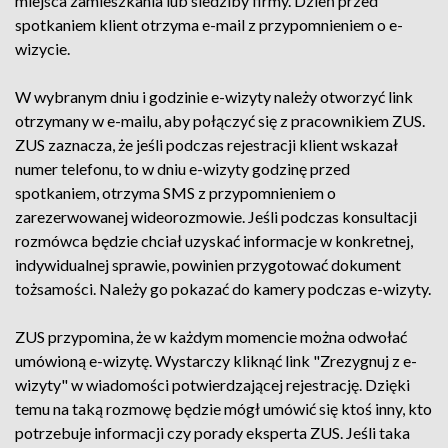
miejsca zamieszkania lub siedziby firmy. Dzień przed
spotkaniem klient otrzyma e-mail z przypomnieniem o e-
wizycie.
W wybranym dniu i godzinie e-wizyty należy otworzyć link
otrzymany w e-mailu, aby połączyć się z pracownikiem ZUS.
ZUS zaznacza, że jeśli podczas rejestracji klient wskazał
numer telefonu, to w dniu e-wizyty godzinę przed
spotkaniem, otrzyma SMS z przypomnieniem o
zarezerwowanej wideorozmowie. Jeśli podczas konsultacji
rozmówca będzie chciał uzyskać informacje w konkretnej,
indywidualnej sprawie, powinien przygotować dokument
tożsamości. Należy go pokazać do kamery podczas e-wizyty.
ZUS przypomina, że w każdym momencie można odwołać
umówioną e-wizytę. Wystarczy kliknąć link "Zrezygnuj z e-
wizyty" w wiadomości potwierdzającej rejestrację. Dzięki
temu na taką rozmowę będzie mógł umówić się ktoś inny, kto
potrzebuje informacji czy porady eksperta ZUS. Jeśli taka