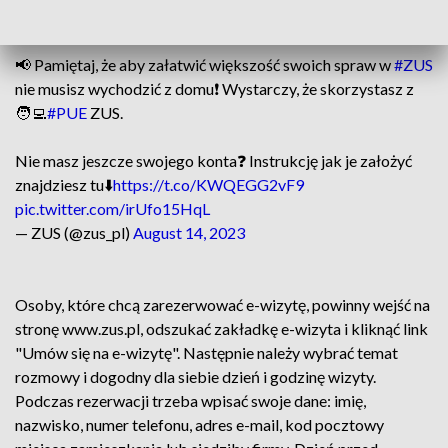
smartfon, tablet czy komputer.
📢 Pamiętaj, że aby załatwić większość swoich spraw w
#ZUS
nie musisz wychodzić z domu❗️ Wystarczy, że skorzystasz z
🧑‍💻
#PUE
ZUS.
Nie masz jeszcze swojego konta❓ Instrukcję jak je założyć
znajdziesz tu⬇️
https://t.co/KWQEGG2vF9
pic.twitter.com/irUfo15HqL
— ZUS (@zus_pl)
August 14, 2023
Osoby, które chcą zarezerwować e-wizytę, powinny wejść na
stronę www.zus.pl, odszukać zakładkę e-wizyta i kliknąć link
"Umów się na e-wizytę". Następnie należy wybrać temat
rozmowy i dogodny dla siebie dzień i godzinę wizyty.
Podczas rezerwacji trzeba wpisać swoje dane: imię,
nazwisko, numer telefonu, adres e-mail, kod pocztowy