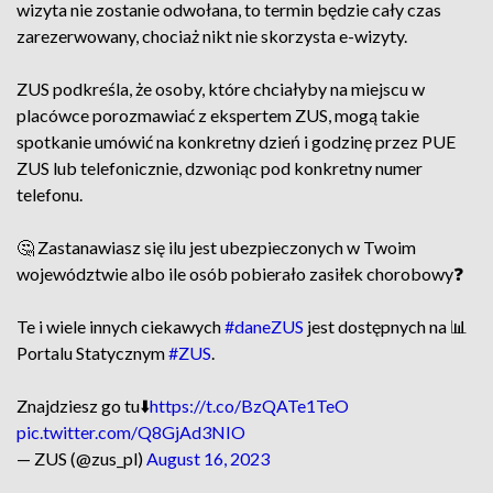
wizyta nie zostanie odwołana, to termin będzie cały czas
zarezerwowany, chociaż nikt nie skorzysta e-wizyty.
ZUS podkreśla, że osoby, które chciałyby na miejscu w
placówce porozmawiać z ekspertem ZUS, mogą takie
spotkanie umówić na konkretny dzień i godzinę przez PUE
ZUS lub telefonicznie, dzwoniąc pod konkretny numer
telefonu.
🤔 Zastanawiasz się ilu jest ubezpieczonych w Twoim
województwie albo ile osób pobierało zasiłek chorobowy❓
Te i wiele innych ciekawych
#daneZUS
jest dostępnych na 📊
Portalu Statycznym
#ZUS
.
Znajdziesz go tu⬇️
https://t.co/BzQATe1TeO
pic.twitter.com/Q8GjAd3NIO
— ZUS (@zus_pl)
August 16, 2023