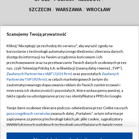
SZCZECIN
/
WARSZAWA
/
WROCŁAW
Szanujemy Twoją prywatność
Dołącz do nas:
Kliknij "Akceptuję i przechodzę do serwisu", aby wyrazić zgody na
korzystanie z technologii automatycznego śledzenia i zbierania danych,
TVP
dostęp do informacji na Twoim urządzeniu końcowym i ich
Abonament TVP
przechowywanie oraz na przetwarzanie Twoich danych osobowych przez
Regulamin TVP
nas, czyli Telewizję Polską S.A. w likwidacji (zwaną dalej również „TVP”),
Emisja w TVP
Zaufanych Partnerów z IAB* (1201 firm)
Polityka prywatności
oraz pozostałych
Zaufanych
Partnerów TVP (93 firm)
, w celach marketingowych (w tym do
Centrum informacji TVP
Moje zgody
zautomatyzowanego dopasowania reklam do Twoich zainteresowań i
mierzenia ich skuteczności) i pozostałych, które wskazujemy poniżej, a
Naziemna Telewizja Cyfrowa
Pomoc
także zgody na udostępnianie przez nas identyfikatora PPID do Google.
Sklep TVP
Biuro reklamy
Twoje dane osobowe zbierane podczas odwiedzania przez Ciebie naszych
Rada Programowa
poszczególnych serwisów
zwanych dalej „Portalem”, w tym informacje
Kontakt
zapisywane za pomocą technologii takich jak: pliki cookie, sygnalizatory
System NOS
WWW lub innych podobnych technologii umożliwiających świadczenie
dopasowanych i bezpiecznych usług, personalizację treści oraz reklam,
Informacje o nadawcy
Kanały
udostępnianie funkcji mediów społecznościowych oraz analizowanie