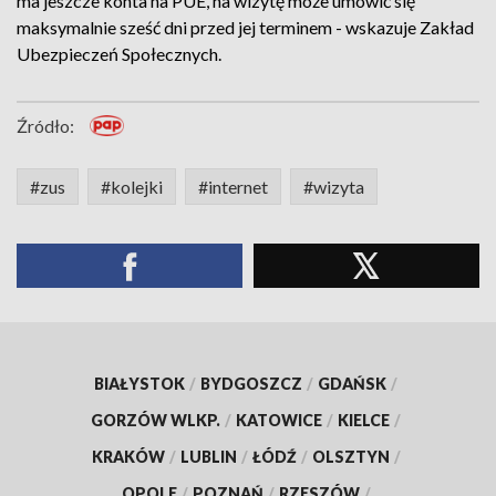
ma jeszcze konta na PUE, na wizytę może umówić się
maksymalnie sześć dni przed jej terminem - wskazuje Zakład
Ubezpieczeń Społecznych.
Źródło:
#zus
#kolejki
#internet
#wizyta
BIAŁYSTOK
/
BYDGOSZCZ
/
GDAŃSK
/
GORZÓW WLKP.
/
KATOWICE
/
KIELCE
/
KRAKÓW
/
LUBLIN
/
ŁÓDŹ
/
OLSZTYN
/
OPOLE
/
POZNAŃ
/
RZESZÓW
/