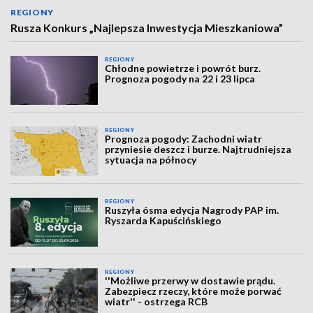
REGIONY
Rusza Konkurs „Najlepsza Inwestycja Mieszkaniowa”
REGIONY
Chłodne powietrze i powrót burz.
Prognoza pogody na 22 i 23 lipca
REGIONY
Prognoza pogody: Zachodni wiatr
przyniesie deszcz i burze. Najtrudniejsza
sytuacja na północy
REGIONY
Ruszyła ósma edycja Nagrody PAP im.
Ryszarda Kapuścińskiego
REGIONY
''Możliwe przerwy w dostawie prądu.
Zabezpiecz rzeczy, które może porwać
wiatr'' - ostrzega RCB