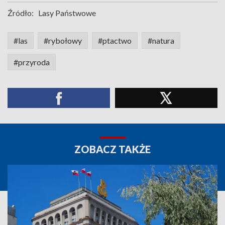
Źródło:
Lasy Państwowe
#las
#rybołowy
#ptactwo
#natura
#przyroda
ZOBACZ TAKŻE