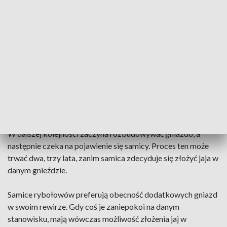
Ważny jest wybór właściwego drzewa, na którym
montowana jest platforma. Powinno ono górować nad
swoimi sąsiadami, gdyż właśnie takie stanowiska wybiera
rybołów jako miejsce na gniazdo.
Rybołowy po raz pierwszy przystępują do lęgów dopiero
między trzecim a piątym rokiem życia. Jeżeli w danym roku
samiec wykaże zainteresowanie wybudowaną platformą,
zaczyna ją częściej odwiedzać.
W dalszej kolejności zaczyna rozbudowywać gniazdo, a
następnie czeka na pojawienie się samicy. Proces ten może
trwać dwa, trzy lata, zanim samica zdecyduje się złożyć jaja w
danym gnieździe.
Samice rybołowów preferują obecność dodatkowych gniazd
w swoim rewirze. Gdy coś je zaniepokoi na danym
stanowisku, mają wówczas możliwość złożenia jaj w