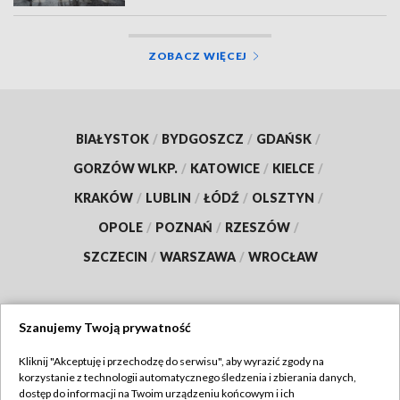
ZOBACZ WIĘCEJ
BIAŁYSTOK
/
BYDGOSZCZ
/
GDAŃSK
/
GORZÓW WLKP.
/
KATOWICE
/
KIELCE
/
KRAKÓW
/
LUBLIN
/
ŁÓDŹ
/
OLSZTYN
/
OPOLE
/
POZNAŃ
/
RZESZÓW
/
SZCZECIN
/
WARSZAWA
/
WROCŁAW
Szanujemy Twoją prywatność
Dołącz do nas:
Kliknij "Akceptuję i przechodzę do serwisu", aby wyrazić zgody na
korzystanie z technologii automatycznego śledzenia i zbierania danych,
TVP
dostęp do informacji na Twoim urządzeniu końcowym i ich