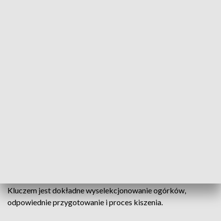
Dębowe liście, wkładane do słoików są bogate w garbniki (fot. Lasy Państwowe)
Kiszenie ogórków to zarówno skomplikowane
wyzwanie, jak i prosty proces, którego można się
łatwo nauczyć. Nasze babcie i mamy były
ekspertami w produkcji ogórków kiszonych, a teraz
młodsze pokolenie także chwali się umiejętnościami
w tej dziedzinie.
Kluczem jest dokładne wyselekcjonowanie ogórków,
odpowiednie przygotowanie i proces kiszenia.