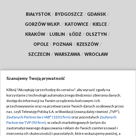
BIAŁYSTOK
/
BYDGOSZCZ
/
GDAŃSK
/
GORZÓW WLKP.
/
KATOWICE
/
KIELCE
/
KRAKÓW
/
LUBLIN
/
ŁÓDŹ
/
OLSZTYN
/
OPOLE
/
POZNAŃ
/
RZESZÓW
/
SZCZECIN
/
WARSZAWA
/
WROCŁAW
Szanujemy Twoją prywatność
Dołącz do nas:
Kliknij "Akceptuję i przechodzę do serwisu", aby wyrazić zgody na
korzystanie z technologii automatycznego śledzenia i zbierania danych,
TVP
dostęp do informacji na Twoim urządzeniu końcowym i ich
Abonament TVP
przechowywanie oraz na przetwarzanie Twoich danych osobowych przez
Regulamin TVP
nas, czyli Telewizję Polską S.A. w likwidacji (zwaną dalej również „TVP”),
Emisja w TVP
Zaufanych Partnerów z IAB* (1201 firm)
Polityka prywatności
oraz pozostałych
Zaufanych
Partnerów TVP (93 firm)
, w celach marketingowych (w tym do
Centrum informacji TVP
Moje zgody
zautomatyzowanego dopasowania reklam do Twoich zainteresowań i
mierzenia ich skuteczności) i pozostałych, które wskazujemy poniżej, a
Naziemna Telewizja Cyfrowa