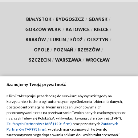
BIAŁYSTOK
/
BYDGOSZCZ
/
GDAŃSK
/
GORZÓW WLKP.
/
KATOWICE
/
KIELCE
/
KRAKÓW
/
LUBLIN
/
ŁÓDŹ
/
OLSZTYN
/
OPOLE
/
POZNAŃ
/
RZESZÓW
/
SZCZECIN
/
WARSZAWA
/
WROCŁAW
Szanujemy Twoją prywatność
Dołącz do nas:
Kliknij "Akceptuję i przechodzę do serwisu", aby wyrazić zgody na
korzystanie z technologii automatycznego śledzenia i zbierania danych,
TVP
dostęp do informacji na Twoim urządzeniu końcowym i ich
Abonament TVP
przechowywanie oraz na przetwarzanie Twoich danych osobowych przez
Regulamin TVP
nas, czyli Telewizję Polską S.A. w likwidacji (zwaną dalej również „TVP”),
Emisja w TVP
Zaufanych Partnerów z IAB* (1201 firm)
Polityka prywatności
oraz pozostałych
Zaufanych
Partnerów TVP (93 firm)
, w celach marketingowych (w tym do
Centrum informacji TVP
Moje zgody
zautomatyzowanego dopasowania reklam do Twoich zainteresowań i