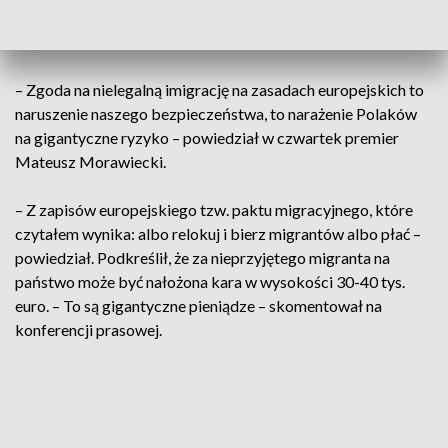
prokuratorów do śledztwa – napisał w środę premier
Mateusz Morawiecki.
– Zgoda na nielegalną imigrację na zasadach europejskich to
naruszenie naszego bezpieczeństwa, to narażenie Polaków
na gigantyczne ryzyko – powiedział w czwartek premier
Mateusz Morawiecki.
– Z zapisów europejskiego tzw. paktu migracyjnego, które
czytałem wynika: albo relokuj i bierz migrantów albo płać –
powiedział. Podkreślił, że za nieprzyjętego migranta na
państwo może być nałożona kara w wysokości 30-40 tys.
euro. – To są gigantyczne pieniądze – skomentował na
konferencji prasowej.