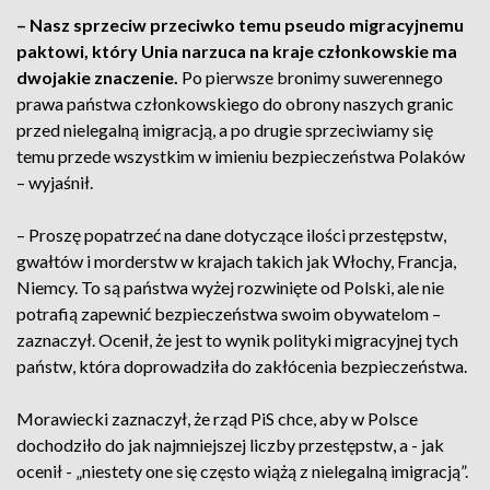
– Nasz sprzeciw przeciwko temu pseudo migracyjnemu
paktowi, który Unia narzuca na kraje członkowskie ma
dwojakie znaczenie.
Po pierwsze bronimy suwerennego
prawa państwa członkowskiego do obrony naszych granic
przed nielegalną imigracją, a po drugie sprzeciwiamy się
temu przede wszystkim w imieniu bezpieczeństwa Polaków
– wyjaśnił.
– Proszę popatrzeć na dane dotyczące ilości przestępstw,
gwałtów i morderstw w krajach takich jak Włochy, Francja,
Niemcy. To są państwa wyżej rozwinięte od Polski, ale nie
potrafią zapewnić bezpieczeństwa swoim obywatelom –
zaznaczył. Ocenił, że jest to wynik polityki migracyjnej tych
państw, która doprowadziła do zakłócenia bezpieczeństwa.
Morawiecki zaznaczył, że rząd PiS chce, aby w Polsce
dochodziło do jak najmniejszej liczby przestępstw, a - jak
ocenił - „niestety one się często wiążą z nielegalną imigracją”.