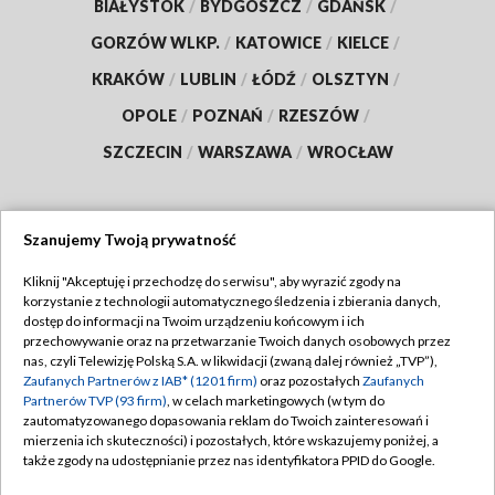
BIAŁYSTOK
/
BYDGOSZCZ
/
GDAŃSK
/
GORZÓW WLKP.
/
KATOWICE
/
KIELCE
/
KRAKÓW
/
LUBLIN
/
ŁÓDŹ
/
OLSZTYN
/
OPOLE
/
POZNAŃ
/
RZESZÓW
/
SZCZECIN
/
WARSZAWA
/
WROCŁAW
Szanujemy Twoją prywatność
Dołącz do nas:
Kliknij "Akceptuję i przechodzę do serwisu", aby wyrazić zgody na
korzystanie z technologii automatycznego śledzenia i zbierania danych,
TVP
dostęp do informacji na Twoim urządzeniu końcowym i ich
Abonament TVP
przechowywanie oraz na przetwarzanie Twoich danych osobowych przez
Regulamin TVP
nas, czyli Telewizję Polską S.A. w likwidacji (zwaną dalej również „TVP”),
Emisja w TVP
Polityka prywatności
Zaufanych Partnerów z IAB* (1201 firm)
oraz pozostałych
Zaufanych
Partnerów TVP (93 firm)
, w celach marketingowych (w tym do
Centrum informacji TVP
Moje zgody
zautomatyzowanego dopasowania reklam do Twoich zainteresowań i
mierzenia ich skuteczności) i pozostałych, które wskazujemy poniżej, a
Naziemna Telewizja Cyfrowa
Pomoc
także zgody na udostępnianie przez nas identyfikatora PPID do Google.
Sklep TVP
Biuro reklamy