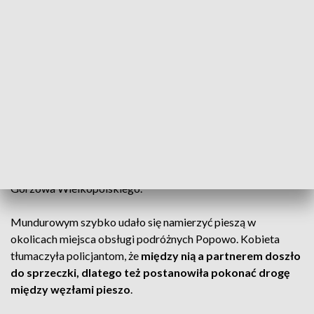
wypadku.
Drogą ekspresową S3 kobieta chciała pokonać około 10-
kilometrowy odcinek, podróżując między miejscem obsługi
podróżnych Popowo a Skwierzyna Zachód.
W piątek (25 sierpnia) po godzinie 18:00, po otrzymaniu
zgłoszenia o nieodpowiedzialnym pieszym, we wskazany
rejon drogi pilnie pojechał policyjny patrol drogówki z
międzyrzeckiej komendy. Według zgłoszenia kobieta miała
poruszać się pasem awaryjnym drogi ekspresowej w kierunku
Gorzowa Wielkopolskiego.
Mundurowym szybko udało się namierzyć pieszą w
okolicach miejsca obsługi podróżnych Popowo. Kobieta
tłumaczyła policjantom, że
między nią a partnerem doszło
do sprzeczki, dlatego też postanowiła pokonać drogę
między węzłami pieszo
.