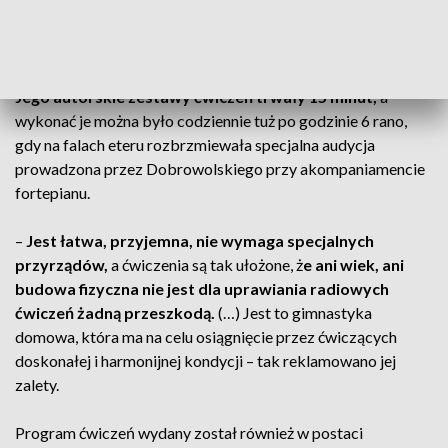
Polak w historii walczył w finale mistrzostw Europy)
,
trenerem i działaczem sportowym, a także autorem
nowatorskiej gimnastyki radiowej.
Jego autorskie zestawy ćwiczeń trwały 15 minut,
a
wykonać je można było codziennie tuż po godzinie 6 rano,
gdy na falach eteru rozbrzmiewała specjalna audycja
prowadzona przez Dobrowolskiego przy akompaniamencie
fortepianu.
–
Jest łatwa, przyjemna, nie wymaga specjalnych
przyrządów,
a ćwiczenia są tak ułożone, ż
e ani wiek, ani
budowa fizyczna nie jest dla uprawiania radiowych
ćwiczeń żadną przeszkodą.
(…) Jest to gimnastyka
domowa, która ma na celu osiągnięcie przez ćwiczących
doskonałej i harmonijnej kondycji
–
tak reklamowano jej
zalety.
Program ćwiczeń wydany został również w postaci