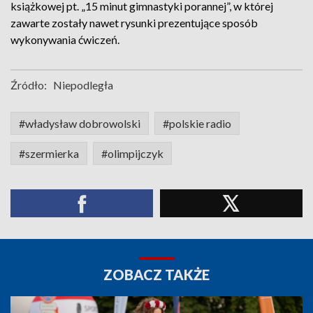
książkowej pt.
„
15 minut gimnastyki porannej”, w której
zawarte zostały nawet rysunki prezentujące sposób
wykonywania ćwiczeń.
Źródło:
Niepodległa
#władysław dobrowolski
#polskie radio
#szermierka
#olimpijczyk
ZOBACZ TAKŻE