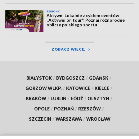
REGIONY
Aktywni Lokalnie z cyklem eventów
„Aktywni on tour". Poznaj różnorodne
oblicze polskiego sportu
ZOBACZ WIĘCEJ
BIAŁYSTOK
/
BYDGOSZCZ
/
GDAŃSK
/
GORZÓW WLKP.
/
KATOWICE
/
KIELCE
/
KRAKÓW
/
LUBLIN
/
ŁÓDŹ
/
OLSZTYN
/
OPOLE
/
POZNAŃ
/
RZESZÓW
/
SZCZECIN
/
WARSZAWA
/
WROCŁAW