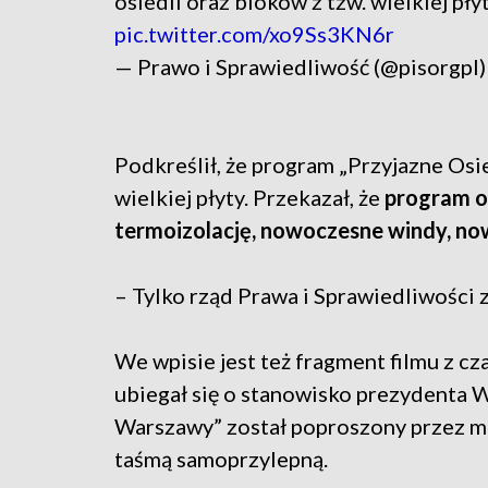
osiedli oraz bloków z tzw. wielkiej płyt
pic.twitter.com/xo9Ss3KN6r
— Prawo i Sprawiedliwość (@pisorgpl
Podkreślił, że program „Przyjazne Osi
wielkiej płyty. Przekazał, że
program ob
termoizolację, nowoczesne windy, now
– Tylko rząd Prawa i Sprawiedliwości z
We wpisie jest też fragment filmu z c
ubiegał się o stanowisko prezydenta 
Warszawy” został poproszony przez mi
taśmą samoprzylepną.