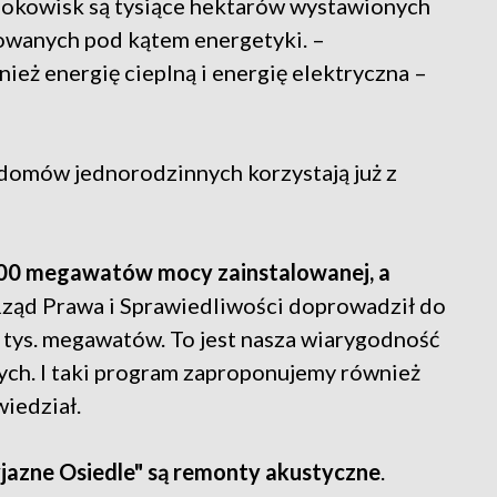
blokowisk są tysiące hektarów wystawionych
owanych pod kątem energetyki. –
eż energię cieplną i energię elektryczna –
domów jednorodzinnych korzystają już z
100 megawatów mocy zainstalowanej, a
 Rząd Prawa i Sprawiedliwości doprowadził do
tys. megawatów. To jest nasza wiarygodność
ych. I taki program zaproponujemy również
iedział.
azne Osiedle" są remonty akustyczne
.