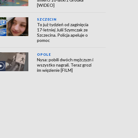
[WIDEO]
SZCZECIN
To już tydzień od zaginięcia
17-letniej Julii Szymczak ze
Szczecina. Policja apeluje o
pomoc
OPOLE
Nysa: pobili dwóch mężczyzn i
wszystko nagrali. Teraz grozi
im więzienie [FILM]