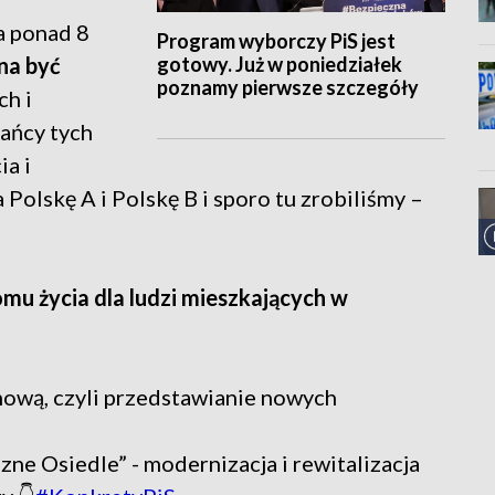
a ponad 8
Program wyborczy PiS jest
gotowy. Już w poniedziałek
na być
poznamy pierwsze szczegóły
ch i
kańcy tych
ia i
 Polskę A i Polskę B i sporo tu zrobiliśmy –
mu życia dla ludzi mieszkających w
ową, czyli przedstawianie nowych
zne Osiedle” - modernizacja i rewitalizacja