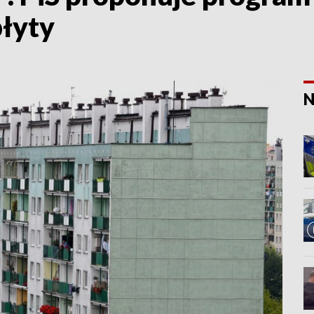
płyty
N