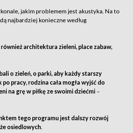
skonale, jakim problemem jest akustyka. Na to
ędą najbardziej konieczne według
również architektura zieleni, place zabaw,
li o zieleń, o parki, aby każdy starszy
k po pracy, rodzina cała mogła wyjść do
ni na grę w piłkę ze swoimi dziećmi
–
nktem tego programu jest dalszy rozwój
kże osiedlowych
.