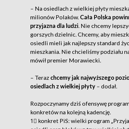
– Na osiedlach z wielkiej płyty mieszk
milionów Polaków.
Cała Polska powin
przyjazna dla ludzi
. Nie chcemy lepszy
gorszych dzielnic. Chcemy, aby miesz
osiedli mieli jak najlepszy standard życ
mieszkania. Nie chcieliśmy podziału na
mówił premier Morawiecki.
– Teraz
chcemy jak najwyższego pozio
osiedlach z wielkiej płyty
– dodał.
Rozpoczynamy dziś ofensywę program
konkretów na kolejną kadencję.
1⃣ konkret PiS: wielki program „Przyja