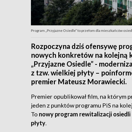
Program „Przyjazne Osiedle” to przełom dla mieszkańców osiedli
Rozpoczyna dziś ofensywę prog
nowych konkretów na kolejną k
„Przyjazne Osiedle” - modernizac
z tzw. wielkiej płyty – poinfor
premier Mateusz Morawiecki.
Premier opublikował film, na którym p
jeden z punktów programu PiS na kolej
To
nowy program rewitalizacji osiedli 
płyty
.