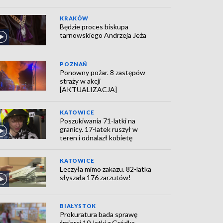
KRAKÓW
Będzie proces biskupa
tarnowskiego Andrzeja Jeża
POZNAŃ
Ponowny pożar. 8 zastępów
straży w akcji
[AKTUALIZACJA]
KATOWICE
Poszukiwania 71-latki na
granicy. 17-latek ruszył w
teren i odnalazł kobietę
KATOWICE
Leczyła mimo zakazu. 82-latka
słyszała 176 zarzutów!
BIAŁYSTOK
Prokuratura bada sprawę
śmierci 10-latki z Gródka