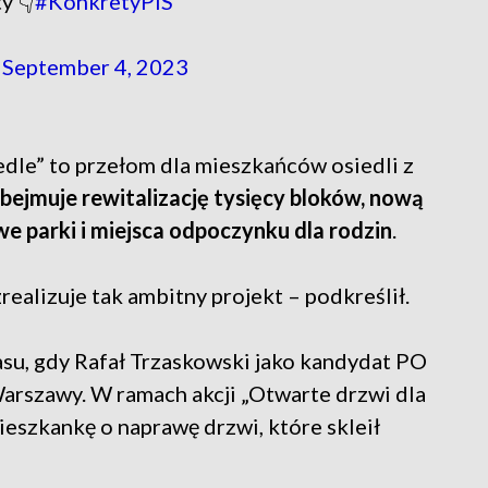
y 👇
#KonkretyPiS
)
September 4, 2023
edle” to przełom dla mieszkańców osiedli z
ejmuje rewitalizację tysięcy bloków, nową
e parki i miejsca odpoczynku dla rodzin
.
realizuje tak ambitny projekt – podkreślił.
zasu, gdy Rafał Trzaskowski jako kandydat PO
Warszawy. W ramach akcji „Otwarte drzwi dla
eszkankę o naprawę drzwi, które skleił