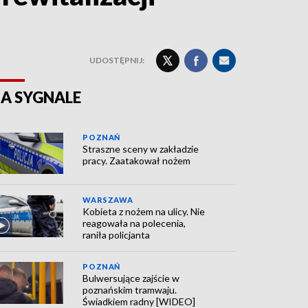
UDOSTĘPNIJ:
A SYGNALE
POZNAŃ
Straszne sceny w zakładzie
pracy. Zaatakował nożem
WARSZAWA
Kobieta z nożem na ulicy. Nie
reagowała na polecenia,
raniła policjanta
POZNAŃ
Bulwersujące zajście w
poznańskim tramwaju.
Świadkiem radny [WIDEO]