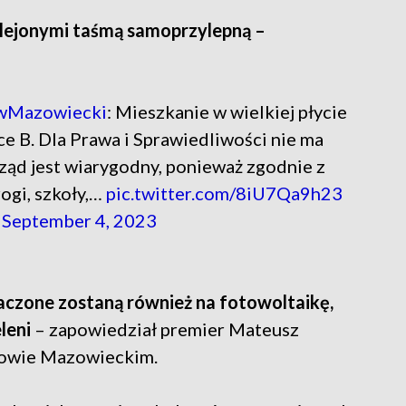
klejonymi taśmą samoprzylepną –
wMazowiecki
: Mieszkanie w wielkiej płycie
ce B. Dla Prawa i Sprawiedliwości nie ma
rząd jest wiarygodny, ponieważ zgodnie z
ogi, szkoły,…
pic.twitter.com/8iU7Qa9h23
)
September 4, 2023
naczone zostaną również na fotowoltaikę,
leni
– zapowiedział premier Mateusz
zowie Mazowieckim.