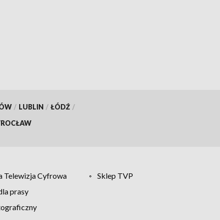
KÓW
/
LUBLIN
/
ŁÓDŹ
/
ROCŁAW
 Telewizja Cyfrowa
Sklep TVP
la prasy
tograficzny