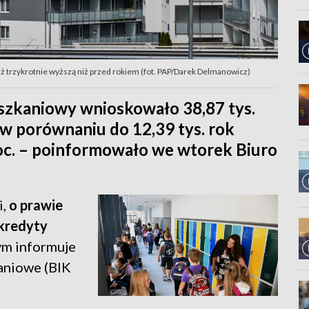
aż trzykrotnie wyższą niż przed rokiem (fot. PAP/Darek Delmanowicz)
eszkaniowy wnioskowało 38,87 tys.
w porównaniu do 12,39 tys. rok
roc. – poinformowało we wtorek Biuro
i,
o prawie
 kredyty
zym informuje
aniowe (BIK