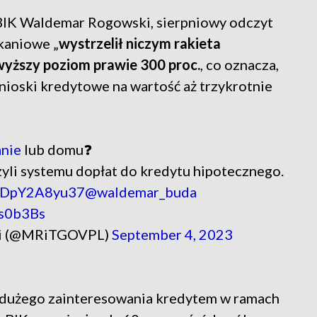
 BIK Waldemar Rogowski, sierpniowy odczyt
kaniowe „
wystrzelił niczym rakieta
jwyższy poziom prawie 300 proc.
, co oznacza,
wnioski kredytowe na wartość aż trzykrotnie
nie
lub domu❓
zyli systemu dopłat do kredytu hipotecznego.
co/DpY2A8yu37
@waldemar_buda
Ds0b3Bs
gii (@MRiTGOVPL)
September 4, 2023
kt dużego zainteresowania kredytem w ramach