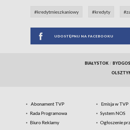
#kredytmieszkaniowy
#kredyty
#z
UDOSTĘPNIJ NA FACEBOOKU
BIAŁYSTOK
/
BYDGO
OLSZTY
Abonament TVP
Emisja w TVP
Rada Programowa
System NOS
Biuro Reklamy
Ogłoszenie pr