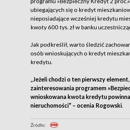
programu »Bezpieczny Kredyt 2 proc.«.
ubiegających się o kredyt mieszkaniowy
nieposiadające wcześniej kredytu mie
kwoty 600 tys. zł w banku uczestnicz
Jak podkreślił, warto śledzić zachowa
osób wnioskujących o kredyt mieszka
kredytu.
„
Jeżeli chodzi o ten pierwszy elemen
zainteresowania programem »Bezpiecz
wnioskowana kwota kredytu powinna 
nieruchomości” – ocenia Rogowski
.
Źródło: