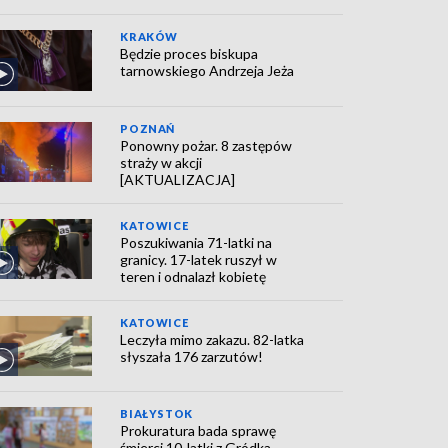
KRAKÓW
Będzie proces biskupa
tarnowskiego Andrzeja Jeża
POZNAŃ
Ponowny pożar. 8 zastępów
straży w akcji
[AKTUALIZACJA]
KATOWICE
Poszukiwania 71-latki na
granicy. 17-latek ruszył w
teren i odnalazł kobietę
KATOWICE
Leczyła mimo zakazu. 82-latka
słyszała 176 zarzutów!
BIAŁYSTOK
Prokuratura bada sprawę
śmierci 10-latki z Gródka