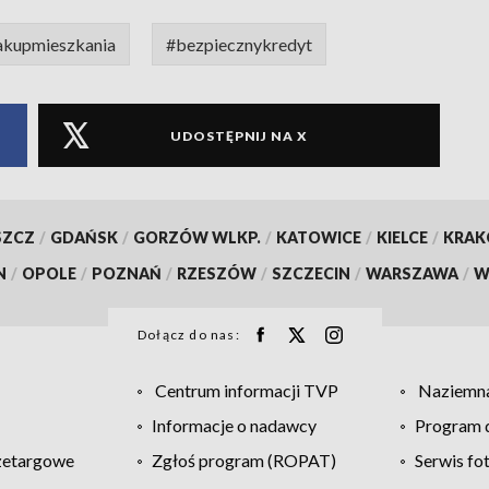
akupmieszkania
#bezpiecznykredyt
UDOSTĘPNIJ NA X
SZCZ
/
GDAŃSK
/
GORZÓW WLKP.
/
KATOWICE
/
KIELCE
/
KRA
N
/
OPOLE
/
POZNAŃ
/
RZESZÓW
/
SZCZECIN
/
WARSZAWA
/
W
Dołącz do nas:
Centrum informacji TVP
Naziemna
Informacje o nadawcy
Program d
zetargowe
Zgłoś program (ROPAT)
Serwis fo