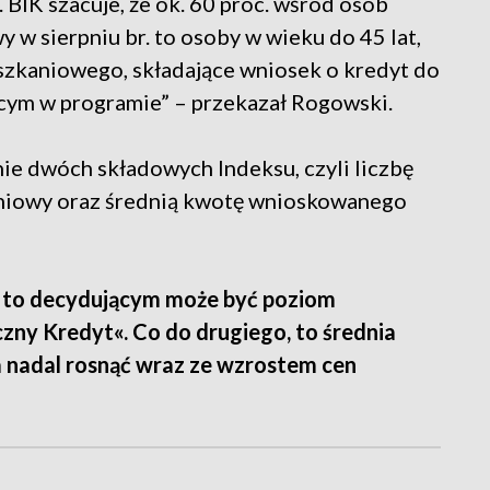
 BIK szacuje, że ok. 60 proc. wśród osób
 w sierpniu br. to osoby w wieku do 45 lat,
szkaniowego, składające wniosek o kredyt do
ącym w programie” – przekazał Rogowski.
nie dwóch składowych Indeksu, czyli liczbę
niowy oraz średnią kwotę wnioskowanego
t, to decydującym może być poziom
ny Kredyt«. Co do drugiego, to średnia
nadal rosnąć wraz ze wzrostem cen