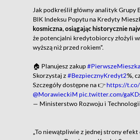
Jak podkreślił główny analityk Grupy
BIK Indeksu Popytu na Kredyty Miesz
kosmiczna, osiągając historycznie na
że potencjalni kredytobiorcy złożyli 
wyższą niż przed rokiem”.
🏠 Planujesz zakup
#PierwszeMieszka
Skorzystaj z
#BezpiecznyKredyt2
%, c
Szczegóły dostępne na 👉
https://t.
@MorawieckiM
pic.twitter.com/gaK
— Ministerstwo Rozwoju i Technolo
„To niewątpliwie z jednej strony efe