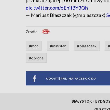
przekraczającej 100 mln zł. Umowy do
pic.twitter.com/oEniiBY3Qh
— Mariusz Błaszczak (@mblaszczak)
S
Źródło:
#mon
#minister
#blaszczak
#
#obrona
UDOSTĘPNIJ NA FACEBOOKU
BIAŁYSTOK
/
BYDGO
OLSZTY