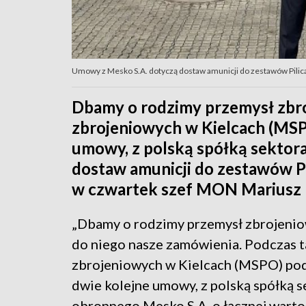
Umowy z Mesko S.A. dotyczą dostaw amunicji do zestawów Pilic
Dbamy o rodzimy przemysł zbr
zbrojeniowych w Kielcach (MSP
umowy, z polską spółką sektor
dostaw amunicji do zestawów P
w czwartek szef MON Mariusz 
„Dbamy o rodzimy przemysł zbrojeniow
do niego nasze zamówienia. Podczas 
zbrojeniowych w Kielcach (MSPO) pod
dwie kolejne umowy, z polską spółką s
obronnego Mesko S.A. o łącznej warto