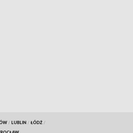
KÓW
/
LUBLIN
/
ŁÓDŹ
/
ROCŁAW