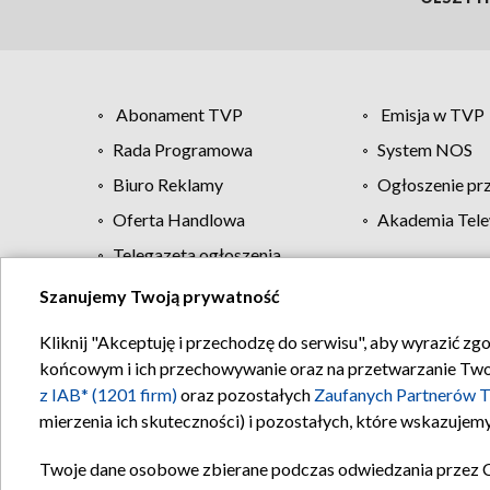
Abonament TVP
Emisja w TVP
Rada Programowa
System NOS
Biuro Reklamy
Ogłoszenie pr
Oferta Handlowa
Akademia Tele
Telegazeta ogłoszenia
Szanujemy Twoją prywatność
Regulamin TVP
Kliknij "Akceptuję i przechodzę do serwisu", aby wyrazić zg
końcowym i ich przechowywanie oraz na przetwarzanie Twoich
z IAB* (1201 firm)
oraz pozostałych
Zaufanych Partnerów T
mierzenia ich skuteczności) i pozostałych, które wskazujemy
Twoje dane osobowe zbierane podczas odwiedzania przez 