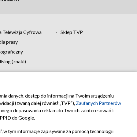
 Telewizja Cyfrowa
Sklep TVP
la prasy
tograficzny
sing (znaki)
klamy
Kontakt
rania danych, dostęp do informacji na Twoim urządzeniu
idacji (zwaną dalej również „TVP”),
Zaufanych Partnerów
anego dopasowania reklam do Twoich zainteresowań i
a PPID do Google.
”, w tym informacje zapisywane za pomocą technologii