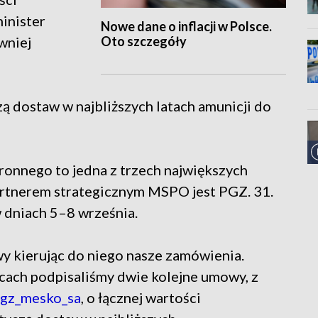
minister
Nowe dane o inflacji w Polsce.
Oto szczegóły
wniej
ą dostaw w najbliższych latach amunicji do
nnego to jedna z trzech największych
artnerem strategicznym MSPO jest PGZ. 31.
 dniach 5–8 września.
y kierując do niego nasze zamówienia.
cach podpisaliśmy dwie kolejne umowy, z
gz_mesko_sa
, o łącznej wartości