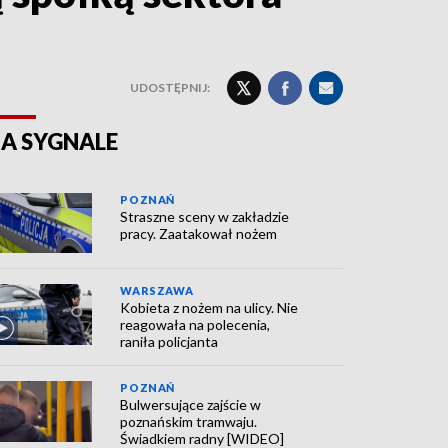
UDOSTĘPNIJ:
A SYGNALE
POZNAŃ
Straszne sceny w zakładzie
pracy. Zaatakował nożem
WARSZAWA
Kobieta z nożem na ulicy. Nie
reagowała na polecenia,
raniła policjanta
POZNAŃ
Bulwersujące zajście w
poznańskim tramwaju.
Świadkiem radny [WIDEO]