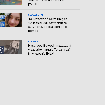
[WIDEO]
SZCZECIN
To już tydzień od zaginięcia
17-letniej Julii Szymczak ze
Szczecina. Policja apeluje o
pomoc
OPOLE
Nysa: pobili dwóch mężczyzn i
wszystko nagrali. Teraz grozi
im więzienie [FILM]