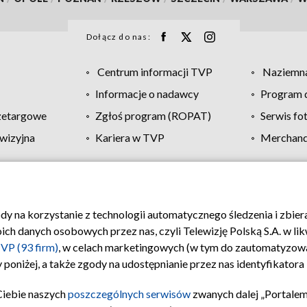
Dołącz do nas:
Centrum informacji TVP
Naziemna
Informacje o nadawcy
Program d
zetargowe
Zgłoś program (ROPAT)
Serwis fo
wizyjna
Kariera w TVP
Merchandi
Polityka prywatności
Moje zgody
Pomoc
Biuro re
ody na korzystanie z technologii automatycznego śledzenia i zbie
 danych osobowych przez nas, czyli Telewizję Polską S.A. w likw
VP (93 firm)
, w celach marketingowych (w tym do zautomatyzow
 poniżej, a także zgody na udostępnianie przez nas identyfikator
Ciebie naszych
poszczególnych serwisów
zwanych dalej „Portalem