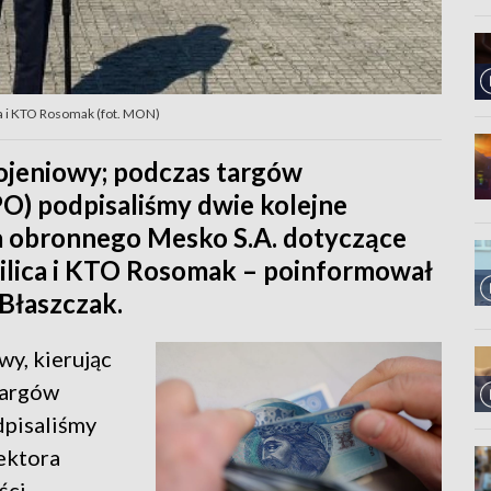
a i KTO Rosomak (fot. MON)
ojeniowy; podczas targów
O) podpisaliśmy dwie kolejne
a obronnego Mesko S.A. dotyczące
ilica i KTO Rosomak – poinformował
Błaszczak.
y, kierując
targów
pisaliśmy
ektora
ści