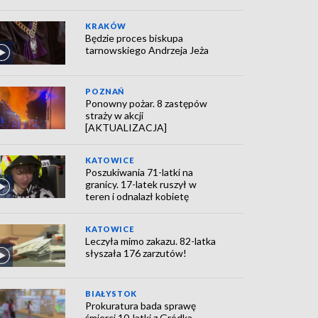
KRAKÓW
Będzie proces biskupa
tarnowskiego Andrzeja Jeża
POZNAŃ
Ponowny pożar. 8 zastępów
straży w akcji
[AKTUALIZACJA]
KATOWICE
Poszukiwania 71-latki na
granicy. 17-latek ruszył w
teren i odnalazł kobietę
KATOWICE
Leczyła mimo zakazu. 82-latka
słyszała 176 zarzutów!
BIAŁYSTOK
Prokuratura bada sprawę
śmierci 10-latki z Gródka