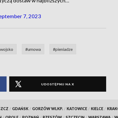
tyczą dostaw w najbliższych…
eptember 7, 2023
wojsko
#umowa
#pieniadze
UDOSTĘPNIJ NA X
SZCZ
/
GDAŃSK
/
GORZÓW WLKP.
/
KATOWICE
/
KIELCE
/
KRA
N
/
OPOLE
/
POZNAŃ
/
RZESZÓW
/
SZCZECIN
/
WARSZAWA
/
W