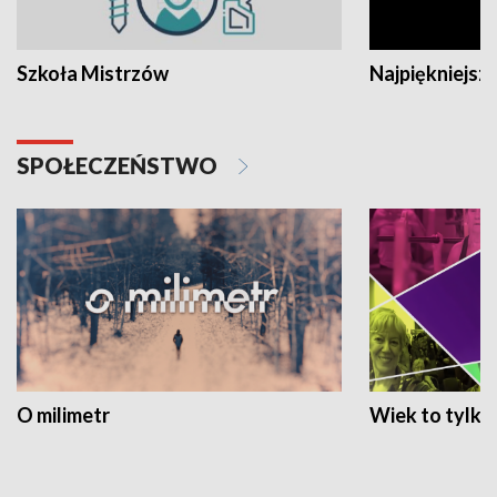
Szkoła Mistrzów
Najpiękniejsze
SPOŁECZEŃSTWO
O milimetr
Wiek to tylko 