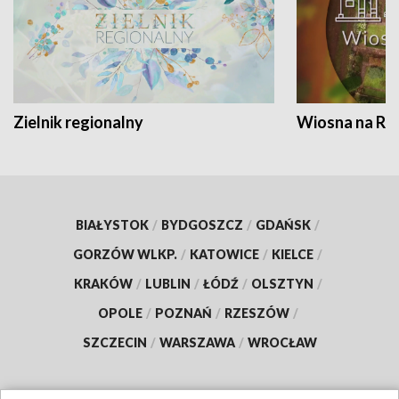
Zielnik regionalny
Wiosna na RO
BIAŁYSTOK
/
BYDGOSZCZ
/
GDAŃSK
/
GORZÓW WLKP.
/
KATOWICE
/
KIELCE
/
KRAKÓW
/
LUBLIN
/
ŁÓDŹ
/
OLSZTYN
/
OPOLE
/
POZNAŃ
/
RZESZÓW
/
SZCZECIN
/
WARSZAWA
/
WROCŁAW