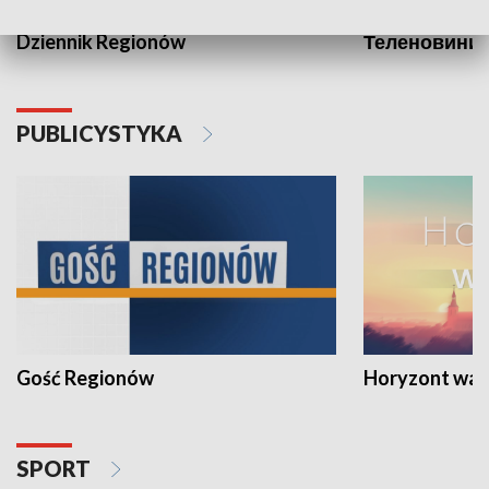
Dziennik Regionów
Теленовини /
PUBLICYSTYKA
Gość Regionów
Horyzont war
SPORT