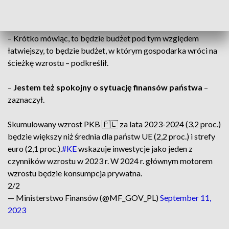
konsumpcję, bardziej rozpędzoną gospodarkę
–
szacujemy to na 3 proc. PKB”.
– Krótko mówiąc, to będzie budżet pod tym względem
łatwiejszy, to będzie budżet, w którym gospodarka wróci na
ścieżkę wzrostu – podkreślił.
–
Jestem też spokojny o sytuację finansów państwa
–
zaznaczył.
Skumulowany wzrost PKB 🇵🇱 za lata 2023-2024 (3,2 proc.)
będzie większy niż średnia dla państw UE (2,2 proc.) i strefy
euro (2,1 proc.).
#KE
wskazuje inwestycje jako jeden z
czynników wzrostu w 2023 r. W 2024 r. głównym motorem
wzrostu będzie konsumpcja prywatna.
2/2
— Ministerstwo Finansów (@MF_GOV_PL)
September 11,
2023