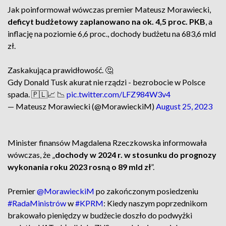
Jak poinformował wówczas premier Mateusz Morawiecki,
deficyt budżetowy zaplanowano na ok. 4,5 proc. PKB
, a
inflację na poziomie 6,6 proc., dochody budżetu na 683,6 mld
zł.
Zaskakująca prawidłowość. 🤔
Gdy Donald Tusk akurat nie rządzi - bezrobocie w Polsce
spada. 🇵🇱📈 📉
pic.twitter.com/LFZ984W3v4
— Mateusz Morawiecki (@MorawieckiM)
August 25, 2023
Minister finansów Magdalena Rzeczkowska informowała
wówczas, że „
dochody w 2024 r. w stosunku do prognozy
wykonania roku 2023 rosną o 89 mld zł
”.
Premier
@MorawieckiM
po zakończonym posiedzeniu
#RadaMinistrów
w
#KPRM
: Kiedy naszym poprzednikom
brakowało pieniędzy w budżecie doszło do podwyżki