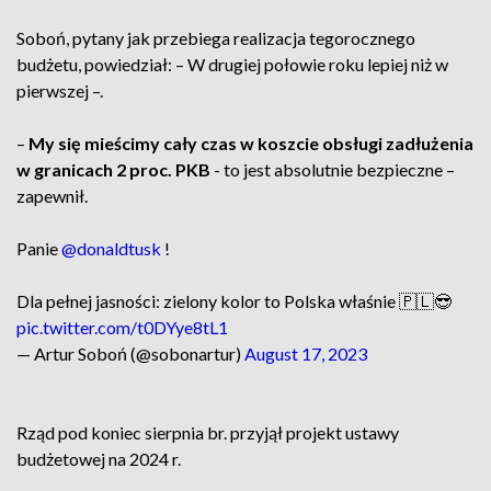
Soboń, pytany jak przebiega realizacja tegorocznego
budżetu, powiedział: – W drugiej połowie roku lepiej niż w
pierwszej –.
–
My się mieścimy cały czas w koszcie obsługi zadłużenia
w granicach 2 proc. PKB
- to jest absolutnie bezpieczne –
zapewnił.
Panie
@donaldtusk
!
Dla pełnej jasności: zielony kolor to Polska właśnie 🇵🇱😎
pic.twitter.com/t0DYye8tL1
— Artur Soboń (@sobonartur)
August 17, 2023
Rząd pod koniec sierpnia br. przyjął projekt ustawy
budżetowej na 2024 r.