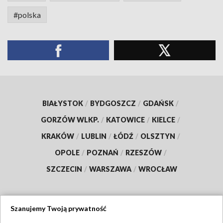
#polska
BIAŁYSTOK
/
BYDGOSZCZ
/
GDAŃSK
/
GORZÓW WLKP.
/
KATOWICE
/
KIELCE
/
KRAKÓW
/
LUBLIN
/
ŁÓDŹ
/
OLSZTYN
/
OPOLE
/
POZNAŃ
/
RZESZÓW
/
SZCZECIN
/
WARSZAWA
/
WROCŁAW
Szanujemy Twoją prywatność
Dołącz do nas: