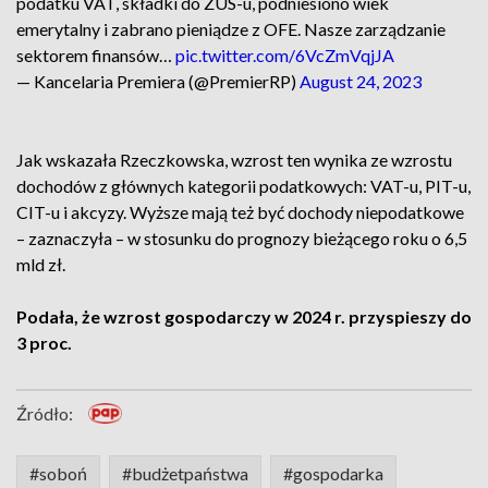
podatku VAT, składki do ZUS-u, podniesiono wiek
emerytalny i zabrano pieniądze z OFE. Nasze zarządzanie
sektorem finansów…
pic.twitter.com/6VcZmVqjJA
— Kancelaria Premiera (@PremierRP)
August 24, 2023
Jak wskazała Rzeczkowska, wzrost ten wynika ze wzrostu
dochodów z głównych kategorii podatkowych: VAT-u, PIT-u,
CIT-u i akcyzy. Wyższe mają też być dochody niepodatkowe
– zaznaczyła – w stosunku do prognozy bieżącego roku o 6,5
mld zł.
Podała, że wzrost gospodarczy w 2024 r. przyspieszy do
3 proc.
Źródło:
#soboń
#budżetpaństwa
#gospodarka