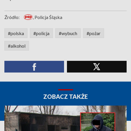
Źródło:
, Policja Śląska
#polska
#policja
#wybuch
#pożar
#alkohol
ZOBACZ TAKŻE