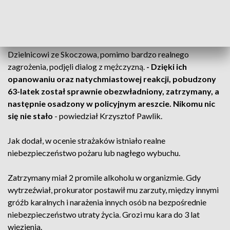
Jak się okazało, mężczyzna odkręcił w domu zawór butli
gazowej, rozlał benzynę i nie rozstawał się z zapalniczką -
powiedział Pawlik.
Dzielnicowi ze Skoczowa, pomimo bardzo realnego
zagrożenia, podjęli dialog z mężczyzną.
- Dzięki ich
opanowaniu oraz natychmiastowej reakcji, pobudzony
63-latek został sprawnie obezwładniony, zatrzymany, a
następnie osadzony w policyjnym areszcie. Nikomu nic
się nie stało
- powiedział Krzysztof Pawlik.
Jak dodał, w ocenie strażaków istniało realne
niebezpieczeństwo pożaru lub nagłego wybuchu.
Zatrzymany miał 2 promile alkoholu w organizmie. Gdy
wytrzeźwiał, prokurator postawił mu zarzuty, między innymi
gróźb karalnych i narażenia innych osób na bezpośrednie
niebezpieczeństwo utraty życia. Grozi mu kara do 3 lat
więzienia.