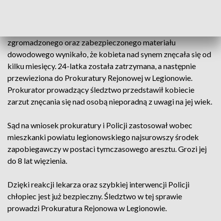
poinformowani zostali mundurowi.
Z ustaleń, jakie poczynili śledczy, a także na podstawie
zgromadzonego oraz zabezpieczonego materiału
dowodowego wynikało, że kobieta nad synem znęcała się od
kilku miesięcy. 24-latka została zatrzymana, a następnie
przewieziona do Prokuratury Rejonowej w Legionowie.
Prokurator prowadzący śledztwo przedstawił kobiecie
zarzut znęcania się nad osobą nieporadną z uwagi na jej wiek.
Sąd na wniosek prokuratury i Policji zastosował wobec
mieszkanki powiatu legionowskiego najsurowszy środek
zapobiegawczy w postaci tymczasowego aresztu. Grozi jej
do 8 lat więzienia.
Dzięki reakcji lekarza oraz szybkiej interwencji Policji
chłopiec jest już bezpieczny. Śledztwo w tej sprawie
prowadzi Prokuratura Rejonowa w Legionowie.