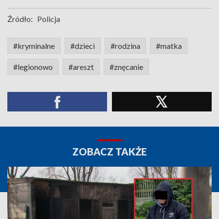
Źródło:
Policja
#kryminalne
#dzieci
#rodzina
#matka
#legionowo
#areszt
#znęcanie
ZOBACZ TAKŻE