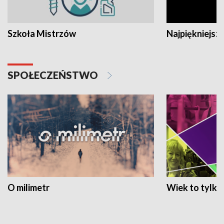
Szkoła Mistrzów
Najpiękniejsze
SPOŁECZEŃSTWO
O milimetr
Wiek to tylko 