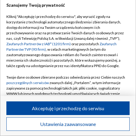
Szanujemy Twoją prywatność
Dołącz do nas:
Kliknij "Akceptuję i przechodzę do serwisu", aby wyrazić zgody na
korzystanie z technologii automatycznego śledzenia i zbierania danych,
TVP
dostęp do informacji na Twoim urządzeniu końcowym i ich
Abonament TVP
przechowywanie oraz na przetwarzanie Twoich danych osobowych przez
Regulamin TVP
nas, czyli Telewizję Polską S.A. w likwidacji (zwaną dalej również „TVP”),
Emisja w TVP
Zaufanych Partnerów z IAB* (1201 firm)
oraz pozostałych
Zaufanych
Polityka prywatności
Partnerów TVP (93 firm)
, w celach marketingowych (w tym do
Centrum informacji TVP
Moje zgody
zautomatyzowanego dopasowania reklam do Twoich zainteresowań i
mierzenia ich skuteczności) i pozostałych, które wskazujemy poniżej, a
Naziemna Telewizja Cyfrowa
Pomoc
także zgody na udostępnianie przez nas identyfikatora PPID do Google.
Sklep TVP
Biuro reklamy
Twoje dane osobowe zbierane podczas odwiedzania przez Ciebie naszych
Rada Programowa
poszczególnych serwisów
zwanych dalej „Portalem”, w tym informacje
Kontakt
zapisywane za pomocą technologii takich jak: pliki cookie, sygnalizatory
System NOS
WWW lub innych podobnych technologii umożliwiających świadczenie
dopasowanych i bezpiecznych usług, personalizację treści oraz reklam,
Informacje o nadawcy
Kanały
udostępnianie funkcji mediów społecznościowych oraz analizowanie
Akceptuję i przechodzę do serwisu
ruchu w Internecie.
Program dla prasy
©2026 Telewizja Polska S.A. w likwidacji
Biuro Reklamy
Twoje dane osobowe zbierane podczas odwiedzania przez Ciebie
Ustawienia zaawansowane
poszczególnych serwisów
na Portalu, takie jak adresy IP, identyfikatory
Ogłoszenie przetargowe
Twoich urządzeń końcowych i identyfikatory plików cookie, informacje o