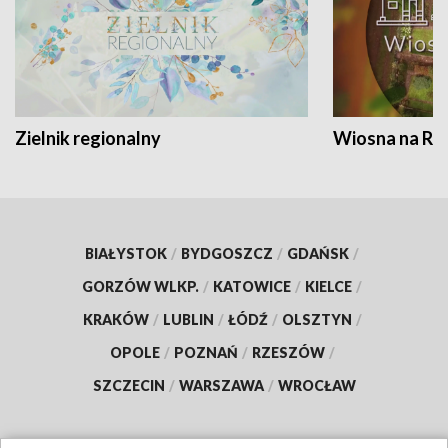
Zielnik regionalny
Wiosna na RO
BIAŁYSTOK
/
BYDGOSZCZ
/
GDAŃSK
/
GORZÓW WLKP.
/
KATOWICE
/
KIELCE
/
KRAKÓW
/
LUBLIN
/
ŁÓDŹ
/
OLSZTYN
/
OPOLE
/
POZNAŃ
/
RZESZÓW
/
SZCZECIN
/
WARSZAWA
/
WROCŁAW