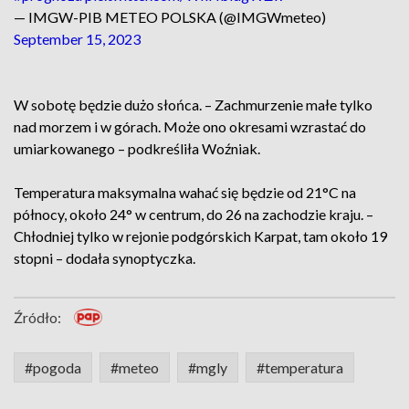
— IMGW-PIB METEO POLSKA (@IMGWmeteo)
September 15, 2023
W sobotę będzie dużo słońca. – Zachmurzenie małe tylko
nad morzem i w górach. Może ono okresami wzrastać do
umiarkowanego – podkreśliła Woźniak.
Temperatura maksymalna wahać się będzie od 21°C na
północy, około 24° w centrum, do 26 na zachodzie kraju. –
Chłodniej tylko w rejonie podgórskich Karpat, tam około 19
stopni – dodała synoptyczka.
Źródło:
#pogoda
#meteo
#mgly
#temperatura