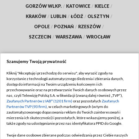
GORZÓW WLKP.
/
KATOWICE
/
KIELCE
/
KRAKÓW
/
LUBLIN
/
ŁÓDŹ
/
OLSZTYN
/
OPOLE
/
POZNAŃ
/
RZESZÓW
/
SZCZECIN
/
WARSZAWA
/
WROCŁAW
Szanujemy Twoją prywatność
Dołącz do nas:
Kliknij "Akceptuję i przechodzę do serwisu", aby wyrazić zgody na
korzystanie z technologii automatycznego śledzenia i zbierania danych,
TVP
dostęp do informacji na Twoim urządzeniu końcowym i ich
Abonament TVP
przechowywanie oraz na przetwarzanie Twoich danych osobowych przez
Regulamin TVP
nas, czyli Telewizję Polską S.A. w likwidacji (zwaną dalej również „TVP”),
Emisja w TVP
Polityka prywatności
Zaufanych Partnerów z IAB* (1201 firm)
oraz pozostałych
Zaufanych
Partnerów TVP (93 firm)
, w celach marketingowych (w tym do
Centrum informacji TVP
Moje zgody
zautomatyzowanego dopasowania reklam do Twoich zainteresowań i
mierzenia ich skuteczności) i pozostałych, które wskazujemy poniżej, a
Naziemna Telewizja Cyfrowa
Pomoc
także zgody na udostępnianie przez nas identyfikatora PPID do Google.
Sklep TVP
Biuro reklamy
Twoje dane osobowe zbierane podczas odwiedzania przez Ciebie naszych