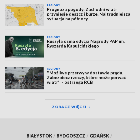
REGIONY
Prognoza pogody: Zachodni wiatr
przyniesie deszcz i burze. Najtrudniejsza
sytuacja na północy
REGIONY
Ruszyła ósma edycja Nagrody PAP im.
Ryszarda Kapuścińskiego
REGIONY
''Możliwe przerwy w dostawie prądu.
Zabezpiecz rzeczy, które może porwać
wiatr'' - ostrzega RCB
ZOBACZ WIĘCEJ
BIAŁYSTOK
/
BYDGOSZCZ
/
GDAŃSK
/