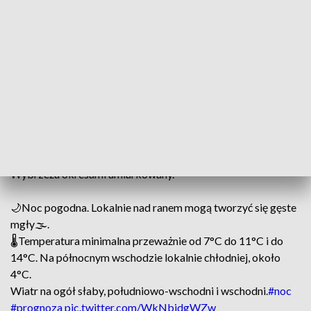
w zachodniej Polsce – ostrzegła synoptyczka IMGW Anna
Woźniak.
Temperatura minimalna wyniesie od 7–11°C. Nad morzem
temperatura może pokazać na termometrach nawet 14
stopni. – Najchłodniej może być na północnym-wschodzie
oraz w regionach podgórskich i tam temperatura może
wynieść od 4–6 stopni – zaznaczyła synoptyczka.
Wiatr będzie słaby, południowo-wschodni i wschodni. Na
Wybrzeżu okresami umiarkowany.
🌙Noc pogodna. Lokalnie nad ranem mogą tworzyć się gęste
mgły🌫️.
🌡️Temperatura minimalna przeważnie od 7°C do 11°C i do
14°C. Na północnym wschodzie lokalnie chłodniej, około
4°C.
Wiatr na ogół słaby, południowo-wschodni i wschodni.
#noc
#prognoza
pic.twitter.com/WkNbidgWZw