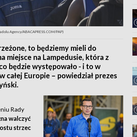
 / Anadolu Agency/ABACAPRESS.COM/PAP)
trzeżone, to będziemy mieli do
 ma miejsce na Lampedusie, która z
co będzie występowało - i to w
w całej Europie – powiedział prezes
yński.
niu Rady
żna walczyć
rostu strzec