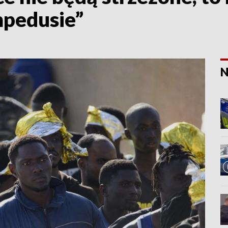
mpedusie”
N