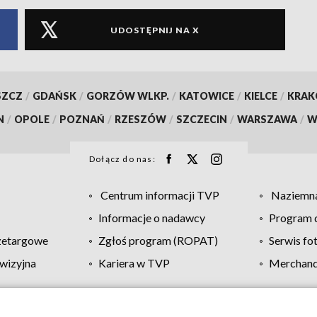
UDOSTĘPNIJ NA X
SZCZ
/
GDAŃSK
/
GORZÓW WLKP.
/
KATOWICE
/
KIELCE
/
KRA
N
/
OPOLE
/
POZNAŃ
/
RZESZÓW
/
SZCZECIN
/
WARSZAWA
/
W
Dołącz do nas:
Centrum informacji TVP
Naziemna
Informacje o nadawcy
Program d
zetargowe
Zgłoś program (ROPAT)
Serwis fo
wizyjna
Kariera w TVP
Merchandi