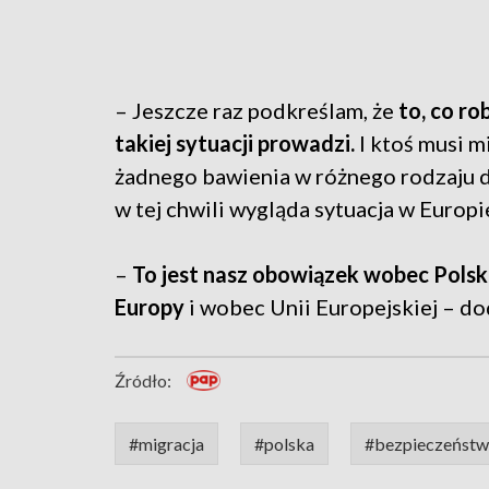
– Jeszcze raz podkreślam, że
to, co ro
takiej sytuacji prowadzi.
I ktoś musi m
żadnego bawienia w różnego rodzaju d
w tej chwili wygląda sytuacja w Europi
–
To jest nasz obowiązek wobec Polski
Europy
i wobec Unii Europejskiej – do
Źródło:
#migracja
#polska
#bezpieczeńst