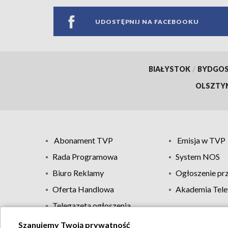
UDOSTĘPNIJ NA FACEBOOKU
BIAŁYSTOK
/
BYDGO
OLSZTY
Abonament TVP
Emisja w TVP
Rada Programowa
System NOS
Biuro Reklamy
Ogłoszenie pr
Oferta Handlowa
Akademia Tele
Telegazeta ogłoszenia
Szanujemy Twoją prywatność