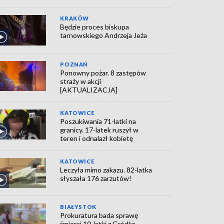
KRAKÓW
Będzie proces biskupa
tarnowskiego Andrzeja Jeża
POZNAŃ
Ponowny pożar. 8 zastępów
straży w akcji
[AKTUALIZACJA]
KATOWICE
Poszukiwania 71-latki na
granicy. 17-latek ruszył w
teren i odnalazł kobietę
KATOWICE
Leczyła mimo zakazu. 82-latka
słyszała 176 zarzutów!
BIAŁYSTOK
Prokuratura bada sprawę
śmierci 10-latki z Gródka