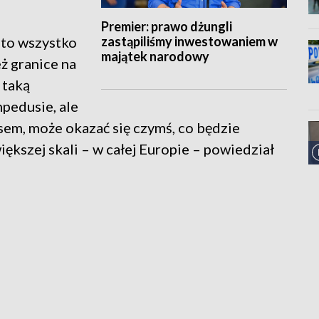
Premier: prawo dżungli
zastąpiliśmy inwestowaniem w
i to wszystko
majątek narodowy
eż granice na
 taką
mpedusie, ale
asem, może okazać się czymś, co będzie
ększej skali – w całej Europie – powiedział