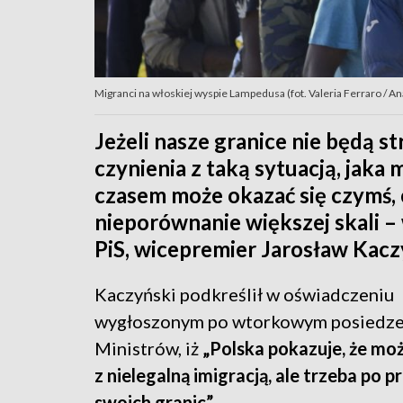
Migranci na włoskiej wyspie Lampedusa (fot. Valeria Ferraro
Jeżeli nasze granice nie będą s
czynienia z taką sytuacją, jaka
czasem może okazać się czymś, 
nieporównanie większej skali – 
PiS, wicepremier Jarosław Kacz
Kaczyński podkreślił w oświadczeniu
wygłoszonym po wtorkowym posiedze
Ministrów, iż
„Polska pokazuje, że mo
z nielegalną imigracją, ale trzeba po p
swoich granic”.