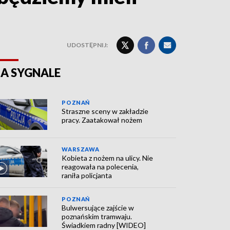
UDOSTĘPNIJ:
A SYGNALE
POZNAŃ
Straszne sceny w zakładzie
pracy. Zaatakował nożem
WARSZAWA
Kobieta z nożem na ulicy. Nie
reagowała na polecenia,
raniła policjanta
POZNAŃ
Bulwersujące zajście w
poznańskim tramwaju.
Świadkiem radny [WIDEO]