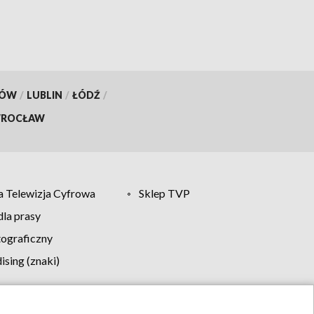
KÓW
/
LUBLIN
/
ŁÓDŹ
/
ROCŁAW
 Telewizja Cyfrowa
Sklep TVP
la prasy
tograficzny
sing (znaki)