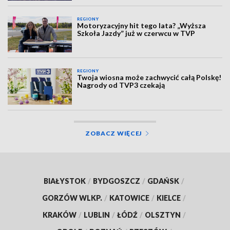
REGIONY
Motoryzacyjny hit tego lata? „Wyższa
Szkoła Jazdy” już w czerwcu w TVP
REGIONY
Twoja wiosna może zachwycić całą Polskę!
Nagrody od TVP3 czekają
ZOBACZ WIĘCEJ
BIAŁYSTOK
/
BYDGOSZCZ
/
GDAŃSK
/
GORZÓW WLKP.
/
KATOWICE
/
KIELCE
/
KRAKÓW
/
LUBLIN
/
ŁÓDŹ
/
OLSZTYN
/