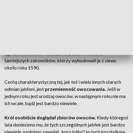
Polaków, i cieszył się wielką popularnością w XIX wieku.
W starych rękopisach znalezionych na poddaszu pałacu w
Wilanowie znajdujemy wzmiankę o tym, jak król Jan III nadał
nazwę jednej z dorodnych jabłoni rosnących w królewskim
ogrodzie.
Były to słodkie jabłka zwane „wierzbówkami
białymi”,
sprowadzone do Wilanowa przez królewskiego
ogrodnika Jakóba Wieńczarka z Czerwińska, od
tamtejszych zakonników, którzy wyhodowali je z siewu
około roku 1590.
Cechą charakterystyczną tej, jak też i wielu innych starych
odmian jabłoni, jest
przemienność owocowania.
Jeśli w
jednym roku jest urodzaj owoców, w następnym roku nie ma
ich wcale, bądź jest bardzo niewiele.
Król osobiście doglądał zbiorów owoców.
Kiedy któregoś
lata doniesiono mu, że tych szczególnych jabłek jest bardzo
niewiele, podobno zawołał „kosz tylko? to tych kosztylków