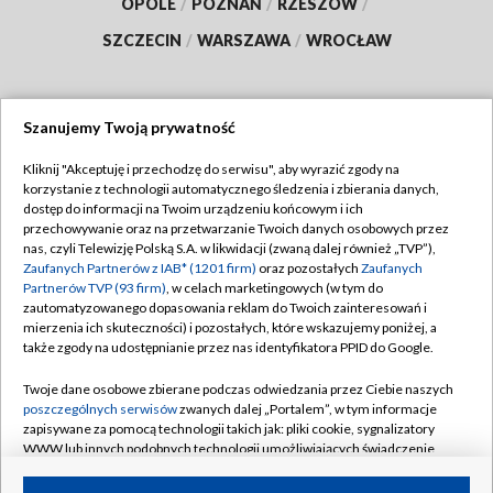
OPOLE
/
POZNAŃ
/
RZESZÓW
/
SZCZECIN
/
WARSZAWA
/
WROCŁAW
Szanujemy Twoją prywatność
Dołącz do nas:
Kliknij "Akceptuję i przechodzę do serwisu", aby wyrazić zgody na
korzystanie z technologii automatycznego śledzenia i zbierania danych,
TVP
dostęp do informacji na Twoim urządzeniu końcowym i ich
Abonament TVP
przechowywanie oraz na przetwarzanie Twoich danych osobowych przez
Regulamin TVP
nas, czyli Telewizję Polską S.A. w likwidacji (zwaną dalej również „TVP”),
Emisja w TVP
Polityka prywatności
Zaufanych Partnerów z IAB* (1201 firm)
oraz pozostałych
Zaufanych
Partnerów TVP (93 firm)
, w celach marketingowych (w tym do
Centrum informacji TVP
Moje zgody
zautomatyzowanego dopasowania reklam do Twoich zainteresowań i
mierzenia ich skuteczności) i pozostałych, które wskazujemy poniżej, a
Naziemna Telewizja Cyfrowa
Pomoc
także zgody na udostępnianie przez nas identyfikatora PPID do Google.
Sklep TVP
Biuro reklamy
Twoje dane osobowe zbierane podczas odwiedzania przez Ciebie naszych
Rada Programowa
Kontakt
poszczególnych serwisów
zwanych dalej „Portalem”, w tym informacje
zapisywane za pomocą technologii takich jak: pliki cookie, sygnalizatory
System NOS
WWW lub innych podobnych technologii umożliwiających świadczenie
dopasowanych i bezpiecznych usług, personalizację treści oraz reklam,
Informacje o nadawcy
Kanały
udostępnianie funkcji mediów społecznościowych oraz analizowanie