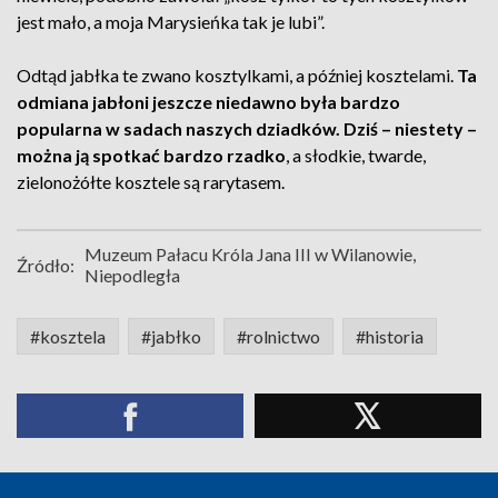
jest mało, a moja Marysieńka tak je lubi”.
Odtąd jabłka te zwano kosztylkami, a później kosztelami.
Ta
odmiana jabłoni jeszcze niedawno była bardzo
popularna w sadach naszych dziadków. Dziś – niestety –
można ją spotkać bardzo rzadko
, a słodkie, twarde,
zielonożółte kosztele są rarytasem.
Muzeum Pałacu Króla Jana III w Wilanowie,
Źródło:
Niepodległa
#kosztela
#jabłko
#rolnictwo
#historia