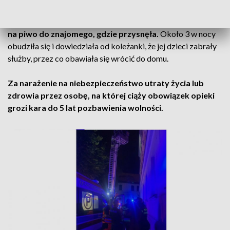
Następnego dnia dzielnicowy namierzył ich matkę.
Kobieta
oświadczyła, że z mieszkania wyszła około 16.00, poszła
na piwo do znajomego, gdzie przysnęła.
Około 3 w nocy
obudziła się i dowiedziała od koleżanki, że jej dzieci zabrały
służby, przez co obawiała się wrócić do domu.
Za narażenie na niebezpieczeństwo utraty życia lub
zdrowia przez osobę, na której ciąży obowiązek opieki
grozi kara do 5 lat pozbawienia wolności.