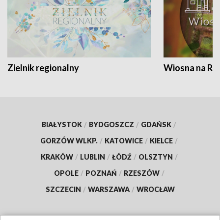
Zielnik regionalny
Wiosna na RO
BIAŁYSTOK
/
BYDGOSZCZ
/
GDAŃSK
/
GORZÓW WLKP.
/
KATOWICE
/
KIELCE
/
KRAKÓW
/
LUBLIN
/
ŁÓDŹ
/
OLSZTYN
/
OPOLE
/
POZNAŃ
/
RZESZÓW
/
SZCZECIN
/
WARSZAWA
/
WROCŁAW