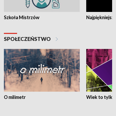
Szkoła Mistrzów
Najpiękniejsze
SPOŁECZEŃSTWO
O milimetr
Wiek to tylko 