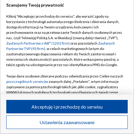
Szanujemy Twoją prywatność
Dołącz do nas:
Kliknij "Akceptuję i przechodzę do serwisu", aby wyrazić zgody na
korzystanie z technologii automatycznego śledzenia i zbierania danych,
TVP
dostęp do informacji na Twoim urządzeniu końcowym i ich
Abonament TVP
przechowywanie oraz na przetwarzanie Twoich danych osobowych przez
Regulamin TVP
nas, czyli Telewizję Polską S.A. w likwidacji (zwaną dalej również „TVP”),
Emisja w TVP
Zaufanych Partnerów z IAB* (1201 firm)
oraz pozostałych
Zaufanych
Polityka prywatności
Partnerów TVP (93 firm)
, w celach marketingowych (w tym do
Centrum informacji TVP
Moje zgody
zautomatyzowanego dopasowania reklam do Twoich zainteresowań i
mierzenia ich skuteczności) i pozostałych, które wskazujemy poniżej, a
Naziemna Telewizja Cyfrowa
Pomoc
także zgody na udostępnianie przez nas identyfikatora PPID do Google.
Sklep TVP
Biuro reklamy
Twoje dane osobowe zbierane podczas odwiedzania przez Ciebie naszych
Rada Programowa
poszczególnych serwisów
zwanych dalej „Portalem”, w tym informacje
Kontakt
zapisywane za pomocą technologii takich jak: pliki cookie, sygnalizatory
System NOS
WWW lub innych podobnych technologii umożliwiających świadczenie
dopasowanych i bezpiecznych usług, personalizację treści oraz reklam,
Informacje o nadawcy
Kanały
udostępnianie funkcji mediów społecznościowych oraz analizowanie
Akceptuję i przechodzę do serwisu
ruchu w Internecie.
Program dla prasy
©2026 Telewizja Polska S.A. w likwidacji
Biuro Reklamy
Twoje dane osobowe zbierane podczas odwiedzania przez Ciebie
Ustawienia zaawansowane
poszczególnych serwisów
na Portalu, takie jak adresy IP, identyfikatory
Ogłoszenie przetargowe
Twoich urządzeń końcowych i identyfikatory plików cookie, informacje o