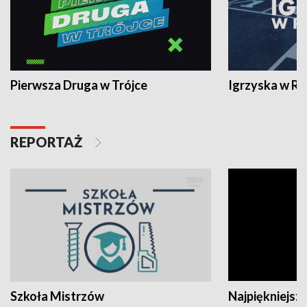
Pierwsza Druga w Trójce
Igrzyska w R
REPORTAŻ
Szkoła Mistrzów
Najpiękniejsze