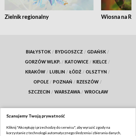
Zielnik regionalny
Wiosna na RO
BIAŁYSTOK
/
BYDGOSZCZ
/
GDAŃSK
/
GORZÓW WLKP.
/
KATOWICE
/
KIELCE
/
KRAKÓW
/
LUBLIN
/
ŁÓDŹ
/
OLSZTYN
/
OPOLE
/
POZNAŃ
/
RZESZÓW
/
SZCZECIN
/
WARSZAWA
/
WROCŁAW
Szanujemy Twoją prywatność
Dołącz do nas:
Kliknij "Akceptuję i przechodzę do serwisu", aby wyrazić zgody na
korzystanie z technologii automatycznego śledzenia i zbierania danych,
TVP