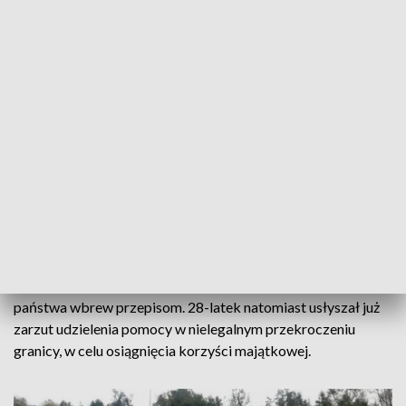
kontrolę drogową.
W trakcie kontroli funkcjonariusze w przestrzeni ładunkowej
pojazdu ujawnili 27 cudzoziemców pochodzenia syryjskiego.
Na miejsce zostali wezwani funkcjonariusze Straży
Granicznej, którzy przeprowadzali kontrolę legalności
pobytu obcokrajowców na terenie Polski. Jak ustalili
strażnicy, mężczyźni w wieku od 14 do 38 lat, przebywają na
terytorium naszego kraju nielegalnie.
Kierujący pojazdem 28-letni obywatel Ukrainy oraz wszyscy
Syryjczycy zostali przekazani funkcjonariuszom Straży
Granicznej. Teraz odpowiedzą oni za przekroczenie granicy
państwa wbrew przepisom. 28-latek natomiast usłyszał już
zarzut udzielenia pomocy w nielegalnym przekroczeniu
granicy, w celu osiągnięcia korzyści majątkowej.