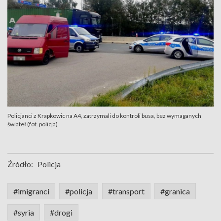
Policjanci z Krapkowic na A4, zatrzymali do kontroli busa, bez wymaganych
świateł (fot. policja)
Źródło:
Policja
#imigranci
#policja
#transport
#granica
#syria
#drogi