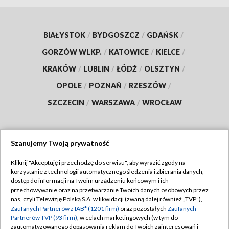
BIAŁYSTOK
/
BYDGOSZCZ
/
GDAŃSK
/
GORZÓW WLKP.
/
KATOWICE
/
KIELCE
/
KRAKÓW
/
LUBLIN
/
ŁÓDŹ
/
OLSZTYN
/
OPOLE
/
POZNAŃ
/
RZESZÓW
/
SZCZECIN
/
WARSZAWA
/
WROCŁAW
Szanujemy Twoją prywatność
Dołącz do nas:
Kliknij "Akceptuję i przechodzę do serwisu", aby wyrazić zgody na
korzystanie z technologii automatycznego śledzenia i zbierania danych,
TVP
dostęp do informacji na Twoim urządzeniu końcowym i ich
Abonament TVP
przechowywanie oraz na przetwarzanie Twoich danych osobowych przez
Regulamin TVP
nas, czyli Telewizję Polską S.A. w likwidacji (zwaną dalej również „TVP”),
Emisja w TVP
Polityka prywatności
Zaufanych Partnerów z IAB* (1201 firm)
oraz pozostałych
Zaufanych
Partnerów TVP (93 firm)
, w celach marketingowych (w tym do
Centrum informacji TVP
Moje zgody
zautomatyzowanego dopasowania reklam do Twoich zainteresowań i