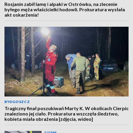
Rosjanin zabił lamę i alpaki w Ostrówku, na zlecenie
byłego męża właścicielki hodowli. Prokuratura wysłała
akt oskarżenia!
BYDGOSZCZ
Tragiczny finał poszukiwań Marty K. W okolicach Cierpic
znaleziono jej ciało. Prokuratura wszczęła śledztwo,
kobieta miała obrażenia [zdjęcia, wideo]
POZNAŃ