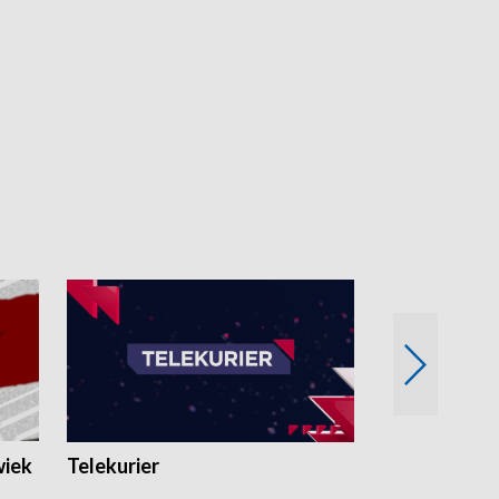
wiek
Telekurier
Kryminalna 