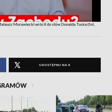
ateusz Morawiecki wrócił do słów Donalda Tuska (fot.
UDOSTĘPNIJ NA X
OGRAMÓW