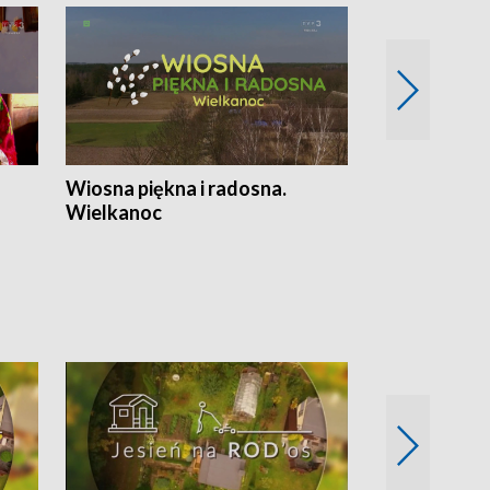
Wiosna piękna i radosna.
Gwiazdy od 
Wielkanoc
gwiazdki