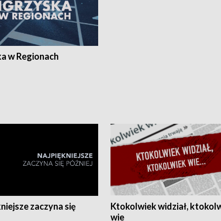
ka w Regionach
niejsze zaczyna się
Ktokolwiek widział, ktokol
wie