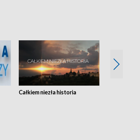
Całkiem niezła historia
Sanatoria