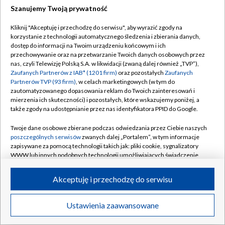
Szanujemy Twoją prywatność
Dołącz do nas:
Kliknij "Akceptuję i przechodzę do serwisu", aby wyrazić zgody na
korzystanie z technologii automatycznego śledzenia i zbierania danych,
TVP
dostęp do informacji na Twoim urządzeniu końcowym i ich
Abonament TVP
przechowywanie oraz na przetwarzanie Twoich danych osobowych przez
Regulamin TVP
nas, czyli Telewizję Polską S.A. w likwidacji (zwaną dalej również „TVP”),
Emisja w TVP
Zaufanych Partnerów z IAB* (1201 firm)
oraz pozostałych
Zaufanych
Polityka prywatności
Partnerów TVP (93 firm)
, w celach marketingowych (w tym do
Centrum informacji TVP
Moje zgody
zautomatyzowanego dopasowania reklam do Twoich zainteresowań i
mierzenia ich skuteczności) i pozostałych, które wskazujemy poniżej, a
Naziemna Telewizja Cyfrowa
Pomoc
także zgody na udostępnianie przez nas identyfikatora PPID do Google.
Sklep TVP
Biuro reklamy
Twoje dane osobowe zbierane podczas odwiedzania przez Ciebie naszych
Rada Programowa
poszczególnych serwisów
zwanych dalej „Portalem”, w tym informacje
Kontakt
zapisywane za pomocą technologii takich jak: pliki cookie, sygnalizatory
System NOS
WWW lub innych podobnych technologii umożliwiających świadczenie
dopasowanych i bezpiecznych usług, personalizację treści oraz reklam,
Informacje o nadawcy
Kanały
udostępnianie funkcji mediów społecznościowych oraz analizowanie
Akceptuję i przechodzę do serwisu
ruchu w Internecie.
Program dla prasy
©2026 Telewizja Polska S.A. w likwidacji
Biuro Reklamy
Twoje dane osobowe zbierane podczas odwiedzania przez Ciebie
Ustawienia zaawansowane
poszczególnych serwisów
na Portalu, takie jak adresy IP, identyfikatory
Ogłoszenie przetargowe
Twoich urządzeń końcowych i identyfikatory plików cookie, informacje o