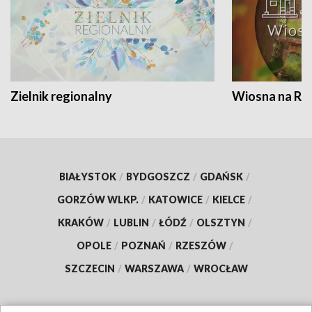
Zielnik regionalny
Wiosna na RO
BIAŁYSTOK
/
BYDGOSZCZ
/
GDAŃSK
/
GORZÓW WLKP.
/
KATOWICE
/
KIELCE
/
KRAKÓW
/
LUBLIN
/
ŁÓDŹ
/
OLSZTYN
/
OPOLE
/
POZNAŃ
/
RZESZÓW
/
SZCZECIN
/
WARSZAWA
/
WROCŁAW