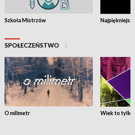
Szkoła Mistrzów
Najpiękniejsze
SPOŁECZEŃSTWO
O milimetr
Wiek to tylko 