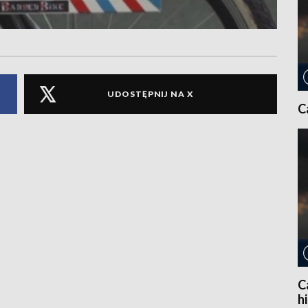
UDOSTĘPNIJ NA X
C
C
h