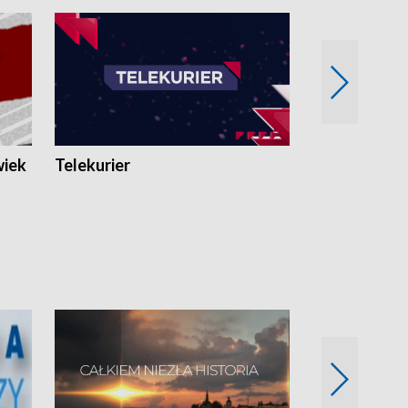
wiek
Telekurier
Kryminalna 