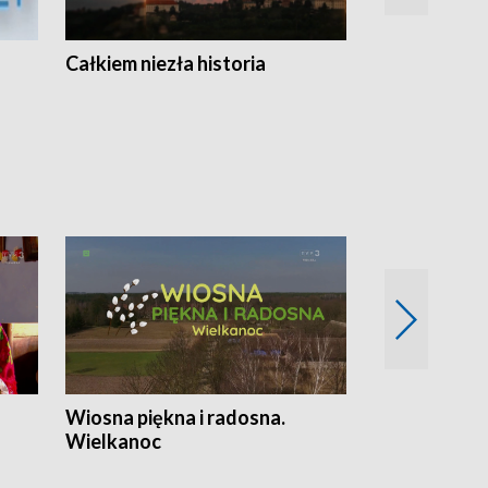
Całkiem niezła historia
Sanatoria
Wiosna piękna i radosna.
Gwiazdy od 
Wielkanoc
gwiazdki