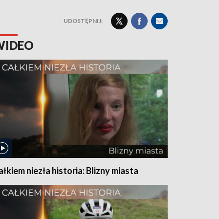
UDOSTĘPNIJ:
WIDEO
ałkiem niezła historia: Blizny miasta