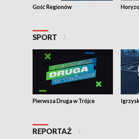
Gość Regionów
Horyzo
SPORT
Pierwsza Druga w Trójce
Igrzys
REPORTAŻ