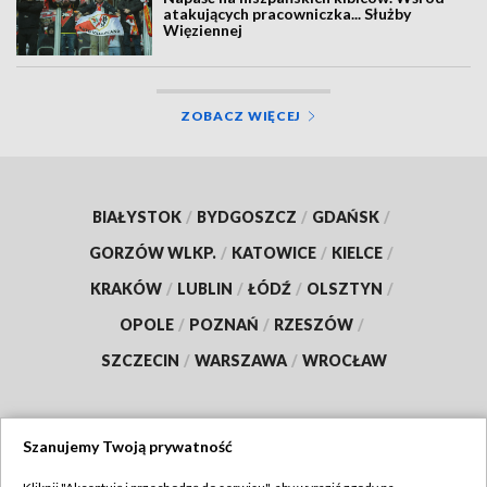
atakujących pracowniczka... Służby
Więziennej
ZOBACZ WIĘCEJ
BIAŁYSTOK
/
BYDGOSZCZ
/
GDAŃSK
/
GORZÓW WLKP.
/
KATOWICE
/
KIELCE
/
KRAKÓW
/
LUBLIN
/
ŁÓDŹ
/
OLSZTYN
/
OPOLE
/
POZNAŃ
/
RZESZÓW
/
SZCZECIN
/
WARSZAWA
/
WROCŁAW
Szanujemy Twoją prywatność
Dołącz do nas: