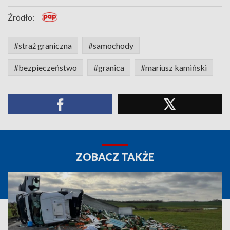
Źródło:
#straż graniczna
#samochody
#bezpieczeństwo
#granica
#mariusz kamiński
ZOBACZ TAKŻE