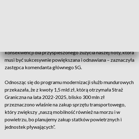
zwiększoną eskalacją zagrożeń migracyjnych na granicy
południowej powoduje, że pojazdy SG codziennie poddawane
są intensywnej eksploatacji.
– To wysiłek również dla naszego sprzętu, w szczególności
dla pojazdów. Tylko w samym 2022 roku nasze pojazdy
pokonały dystans ponad 35 mln km. Nie pozostaje to bez
konsekwencji dla przyśpieszonego zużycia naszej floty, która
musi być sukcesywnie powiększana i odnawiana – zaznaczyła
zastępca komendanta głównego SG.
Odnosząc się do programu modernizacji służb mundurowych
przekazała, że z kwoty 1,5 mld zł, którą otrzymała Straż
Graniczna na lata 2022-2025, blisko 300 mln zł
przeznaczono właśnie na zakup sprzętu transportowego,
który zwiększy „naszą mobilność również na morzu i w
powietrzu, bo planujemy zakup statków powietrznych i
jednostek pływających”.