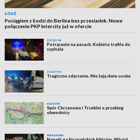
ŁÓDŹ
Pociągiem z Łodzi do Berlina bez przesiadek. Nowe
połączenie PKP Intercity już w ofercie
SZCZECIN
Potrącenie na pasach. Kobieta trafiła do
szpitala
OLSZTYN
Tragiczne zdarzenie. Nie żyją dwie osoby
KRAKÓW
Spór Chrzanowa i Trzebini o przebieg
obwodnicy
WARSZAWA
Napaść na hiszpańskich kibiców. Wśród