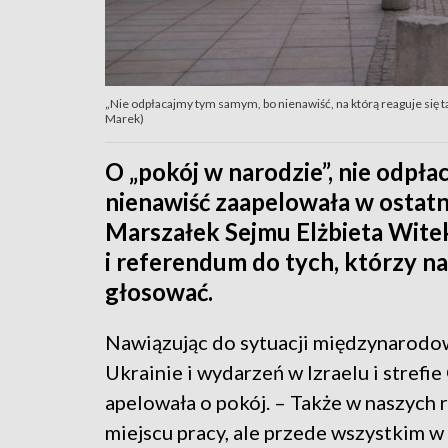
„Nie odpłacajmy tym samym, bo nienawiść, na którą reaguje się t
Marek)
O „pokój w narodzie”, nie odpła
nienawiść zaapelowała w ostatn
Marszałek Sejmu Elżbieta Witek
i referendum do tych, którzy na 
głosować.
Nawiązując do sytuacji międzynarodow
Ukrainie i wydarzeń w Izraelu i strefie
apelowała o pokój. – Także w naszych 
miejscu pracy, ale przede wszystkim 