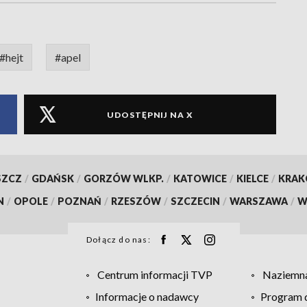
#hejt
#apel
UDOSTĘPNIJ NA X
SZCZ
/
GDAŃSK
/
GORZÓW WLKP.
/
KATOWICE
/
KIELCE
/
KRA
N
/
OPOLE
/
POZNAŃ
/
RZESZÓW
/
SZCZECIN
/
WARSZAWA
/
W
Dołącz do nas:
Centrum informacji TVP
Naziemna
Informacje o nadawcy
Program d