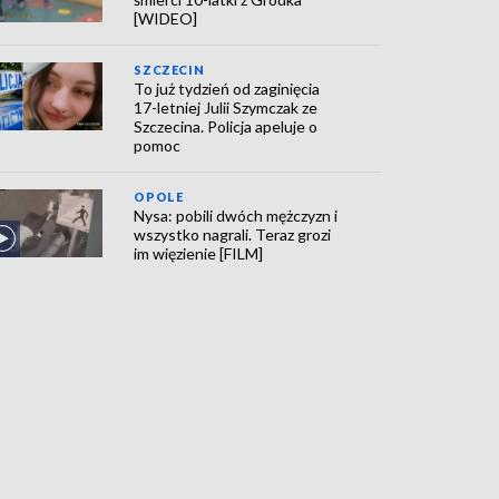
[WIDEO]
SZCZECIN
To już tydzień od zaginięcia
17-letniej Julii Szymczak ze
Szczecina. Policja apeluje o
pomoc
OPOLE
Nysa: pobili dwóch mężczyzn i
wszystko nagrali. Teraz grozi
im więzienie [FILM]