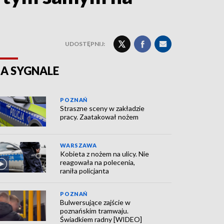
UDOSTĘPNIJ:
A SYGNALE
POZNAŃ
Straszne sceny w zakładzie
pracy. Zaatakował nożem
WARSZAWA
Kobieta z nożem na ulicy. Nie
reagowała na polecenia,
raniła policjanta
POZNAŃ
Bulwersujące zajście w
poznańskim tramwaju.
Świadkiem radny [WIDEO]