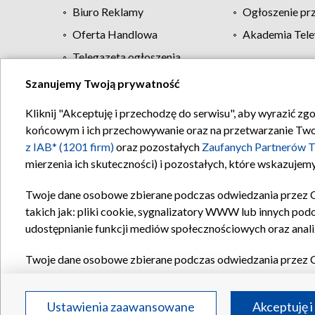
Biuro Reklamy
Ogłoszenie pr
Oferta Handlowa
Akademia Tele
Telegazeta ogłoszenia
Szanujemy Twoją prywatność
Regulamin TVP
Kliknij "Akceptuję i przechodzę do serwisu", aby wyrazić zg
końcowym i ich przechowywanie oraz na przetwarzanie Twoich
z IAB* (1201 firm)
oraz pozostałych
Zaufanych Partnerów T
mierzenia ich skuteczności) i pozostałych, które wskazujemy
Twoje dane osobowe zbierane podczas odwiedzania przez 
takich jak: pliki cookie, sygnalizatory WWW lub innych pod
udostępnianie funkcji mediów społecznościowych oraz anali
Twoje dane osobowe zbierane podczas odwiedzania przez 
plików cookie, informacje o Twoich wyszukiwaniach w serwi
Partnerów TVP
dla realizacji następujących celów i funkc
Ustawienia zaawansowane
Akceptuję i
reklam, tworzenia profilu spersonalizowanych reklam, tworz