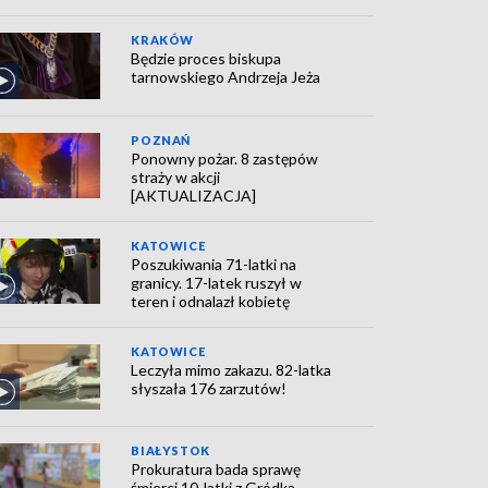
KRAKÓW
Będzie proces biskupa
tarnowskiego Andrzeja Jeża
POZNAŃ
Ponowny pożar. 8 zastępów
straży w akcji
[AKTUALIZACJA]
KATOWICE
Poszukiwania 71-latki na
granicy. 17-latek ruszył w
teren i odnalazł kobietę
KATOWICE
Leczyła mimo zakazu. 82-latka
słyszała 176 zarzutów!
BIAŁYSTOK
Prokuratura bada sprawę
śmierci 10-latki z Gródka