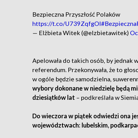
Bezpieczna Przyszłość Polaków
https://t.co/U739ZqfgOl
#Bezpieczna
— Elżbieta Witek (@elzbietawitek)
Oc
Apelowała do takich osób, by jednak w
referendum. Przekonywała, że to głoso
w ogóle będzie samodzielna, suwerenn
wybory dokonane w niedzielę będą mi
dziesiątków lat
– podkreślała w Siemi
Do wieczora w piątek odwiedzi ona je
województwach: lubelskim, podkarpa