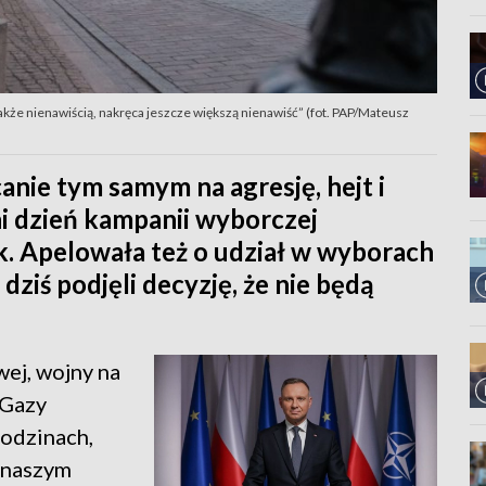
akże nienawiścią, nakręca jeszcze większą nienawiść” (fot. PAP/Mateusz
canie tym samym na agresję, hejt i
i dzień kampanii wyborczej
. Apelowała też o udział w wyborach
dziś podjęli decyzję, że nie będą
ej, wojny na
 Gazy
rodzinach,
w naszym