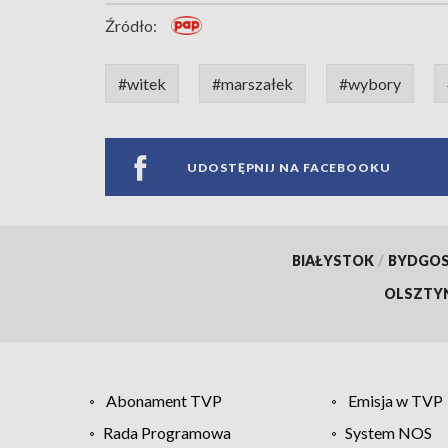
Źródło:
#witek
#marszałek
#wybory
UDOSTĘPNIJ NA FACEBOOKU
BIAŁYSTOK
/
BYDGO
OLSZTY
Abonament TVP
Emisja w TVP
Rada Programowa
System NOS