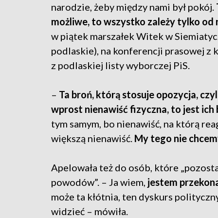
narodzie, żeby między nami był pokój.
możliwe, to wszystko zależy tylko od 
w piątek marszałek Witek w Siemiatyc
podlaskie), na konferencji prasowej z
z podlaskiej listy wyborczej PiS.
–
Ta broń, którą stosuje opozycja, czyl
wprost nienawiść fizyczna, to jest ic
tym samym, bo nienawiść, na którą reag
większą nienawiść.
My tego nie chcem
Apelowała też do osób, które „pozost
powodów”. – Ja wiem,
jestem przekona
może ta kłótnia, ten dyskurs polityczny
widzieć – mówiła.