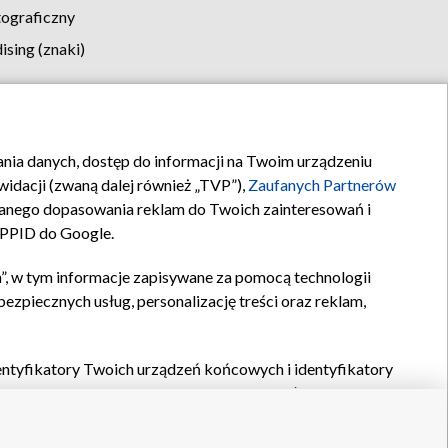
tograficzny
sing (znaki)
klamy
Kontakt
rania danych, dostęp do informacji na Twoim urządzeniu
idacji (zwaną dalej również „TVP”),
Zaufanych Partnerów
anego dopasowania reklam do Twoich zainteresowań i
a PPID do Google.
”, w tym informacje zapisywane za pomocą technologii
zpiecznych usług, personalizację treści oraz reklam,
identyfikatory Twoich urządzeń końcowych i identyfikatory
P,
Zaufanych Partnerów z IAB
oraz pozostałych
Zaufanych
 wyboru podstawowych reklam, wyboru spersonalizowanych
ch treści, pomiaru wydajności reklam, pomiaru wydajności