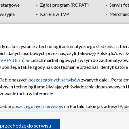
zetargowe
Zgłoś program (ROPAT)
Serwis fo
wizyjna
Kariera w TVP
Merchandi
Polityka prywatności
Moje zgody
Pomoc
Biuro re
ody na korzystanie z technologii automatycznego śledzenia i zbie
 danych osobowych przez nas, czyli Telewizję Polską S.A. w likw
VP (93 firm)
, w celach marketingowych (w tym do zautomatyzow
 poniżej, a także zgody na udostępnianie przez nas identyfikator
Ciebie naszych
poszczególnych serwisów
zwanych dalej „Portalem
obnych technologii umożliwiających świadczenie dopasowanych i be
zowanie ruchu w Internecie.
Ciebie
poszczególnych serwisów
na Portalu, takie jak adresy IP, 
sach Portalu czy historia odwiedzin będą przetwarzane przez TV
ji: przechowywania informacji na urządzeniu lub dostęp do nich,
©2026 Telewizja Polska S.A. w likwidacji
 przechodzę do serwisu
enia profilu spersonalizowanych treści, wyboru spersonalizowany