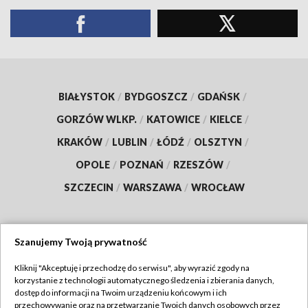
BIAŁYSTOK
/
BYDGOSZCZ
/
GDAŃSK
/
GORZÓW WLKP.
/
KATOWICE
/
KIELCE
/
KRAKÓW
/
LUBLIN
/
ŁÓDŹ
/
OLSZTYN
/
OPOLE
/
POZNAŃ
/
RZESZÓW
/
SZCZECIN
/
WARSZAWA
/
WROCŁAW
Szanujemy Twoją prywatność
Dołącz do nas:
Kliknij "Akceptuję i przechodzę do serwisu", aby wyrazić zgody na
korzystanie z technologii automatycznego śledzenia i zbierania danych,
TVP
dostęp do informacji na Twoim urządzeniu końcowym i ich
Abonament TVP
przechowywanie oraz na przetwarzanie Twoich danych osobowych przez