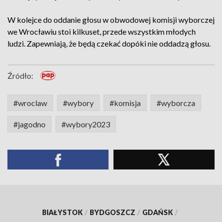
W kolejce do oddanie głosu w obwodowej komisji wyborczej
we Wrocławiu stoi kilkuset, przede wszystkim młodych
ludzi. Zapewniają, że będą czekać dopóki nie oddadzą głosu.
Źródło:
#wroclaw
#wybory
#komisja
#wyborcza
#jagodno
#wybory2023
BIAŁYSTOK
/
BYDGOSZCZ
/
GDAŃSK
/