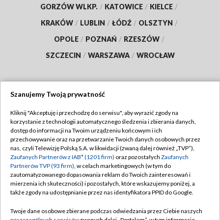
GORZÓW WLKP.
/
KATOWICE
/
KIELCE
/
KRAKÓW
/
LUBLIN
/
ŁÓDŹ
/
OLSZTYN
/
OPOLE
/
POZNAŃ
/
RZESZÓW
/
SZCZECIN
/
WARSZAWA
/
WROCŁAW
Szanujemy Twoją prywatność
Dołącz do nas:
Kliknij "Akceptuję i przechodzę do serwisu", aby wyrazić zgody na
korzystanie z technologii automatycznego śledzenia i zbierania danych,
TVP
dostęp do informacji na Twoim urządzeniu końcowym i ich
Abonament TVP
przechowywanie oraz na przetwarzanie Twoich danych osobowych przez
Regulamin TVP
nas, czyli Telewizję Polską S.A. w likwidacji (zwaną dalej również „TVP”),
Emisja w TVP
Zaufanych Partnerów z IAB* (1201 firm)
Polityka prywatności
oraz pozostałych
Zaufanych
Partnerów TVP (93 firm)
, w celach marketingowych (w tym do
Centrum informacji TVP
Moje zgody
zautomatyzowanego dopasowania reklam do Twoich zainteresowań i
mierzenia ich skuteczności) i pozostałych, które wskazujemy poniżej, a
Naziemna Telewizja Cyfrowa
Pomoc
także zgody na udostępnianie przez nas identyfikatora PPID do Google.
Sklep TVP
Biuro reklamy
Twoje dane osobowe zbierane podczas odwiedzania przez Ciebie naszych
Rada Programowa
poszczególnych serwisów
zwanych dalej „Portalem”, w tym informacje