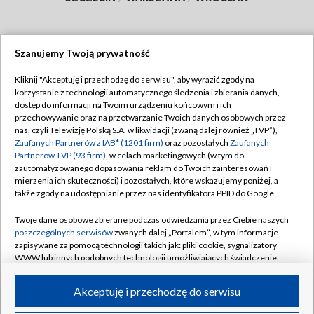
Szanujemy Twoją prywatność
Dołącz do nas:
Kliknij "Akceptuję i przechodzę do serwisu", aby wyrazić zgody na
korzystanie z technologii automatycznego śledzenia i zbierania danych,
TVP
dostęp do informacji na Twoim urządzeniu końcowym i ich
Abonament TVP
przechowywanie oraz na przetwarzanie Twoich danych osobowych przez
Regulamin TVP
nas, czyli Telewizję Polską S.A. w likwidacji (zwaną dalej również „TVP”),
Emisja w TVP
Zaufanych Partnerów z IAB* (1201 firm)
oraz pozostałych
Zaufanych
Polityka prywatności
Partnerów TVP (93 firm)
, w celach marketingowych (w tym do
Centrum informacji TVP
Moje zgody
zautomatyzowanego dopasowania reklam do Twoich zainteresowań i
mierzenia ich skuteczności) i pozostałych, które wskazujemy poniżej, a
Naziemna Telewizja Cyfrowa
Pomoc
także zgody na udostępnianie przez nas identyfikatora PPID do Google.
Sklep TVP
Biuro reklamy
Twoje dane osobowe zbierane podczas odwiedzania przez Ciebie naszych
Rada Programowa
poszczególnych serwisów
zwanych dalej „Portalem”, w tym informacje
Kontakt
zapisywane za pomocą technologii takich jak: pliki cookie, sygnalizatory
System NOS
WWW lub innych podobnych technologii umożliwiających świadczenie
dopasowanych i bezpiecznych usług, personalizację treści oraz reklam,
Informacje o nadawcy
Kanały
udostępnianie funkcji mediów społecznościowych oraz analizowanie
Akceptuję i przechodzę do serwisu
ruchu w Internecie.
Program dla prasy
©2026 Telewizja Polska S.A. w likwidacji