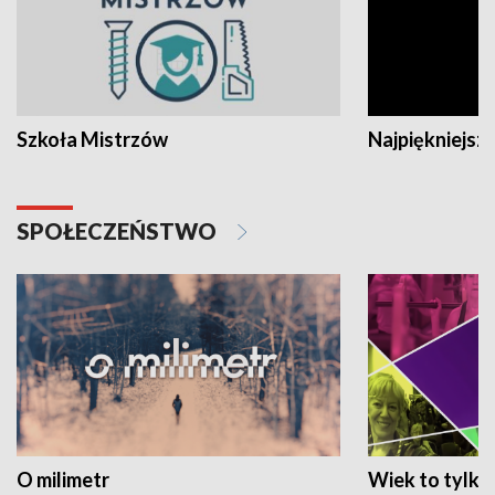
Szkoła Mistrzów
Najpiękniejsze
SPOŁECZEŃSTWO
O milimetr
Wiek to tylko 