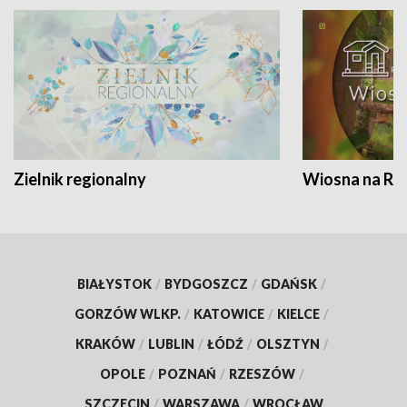
Zielnik regionalny
Wiosna na RO
BIAŁYSTOK
/
BYDGOSZCZ
/
GDAŃSK
/
GORZÓW WLKP.
/
KATOWICE
/
KIELCE
/
KRAKÓW
/
LUBLIN
/
ŁÓDŹ
/
OLSZTYN
/
OPOLE
/
POZNAŃ
/
RZESZÓW
/
SZCZECIN
/
WARSZAWA
/
WROCŁAW