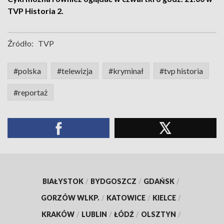
TVP Historia 2.
Źródło:
TVP
#polska
#telewizja
#kryminał
#tvp historia
#reportaż
BIAŁYSTOK
/
BYDGOSZCZ
/
GDAŃSK
/
GORZÓW WLKP.
/
KATOWICE
/
KIELCE
/
KRAKÓW
/
LUBLIN
/
ŁÓDŹ
/
OLSZTYN
/