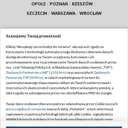
OPOLE
/
POZNAŃ
/
RZESZÓW
/
SZCZECIN
/
WARSZAWA
/
WROCŁAW
Szanujemy Twoją prywatność
Dołącz do nas:
Kliknij "Akceptuję i przechodzę do serwisu", aby wyrazić zgody na
korzystanie z technologii automatycznego śledzenia i zbierania danych,
TVP
dostęp do informacji na Twoim urządzeniu końcowym i ich
Abonament TVP
przechowywanie oraz na przetwarzanie Twoich danych osobowych przez
Regulamin TVP
nas, czyli Telewizję Polską S.A. w likwidacji (zwaną dalej również „TVP”),
Emisja w TVP
Zaufanych Partnerów z IAB* (1201 firm)
Polityka prywatności
oraz pozostałych
Zaufanych
Partnerów TVP (93 firm)
, w celach marketingowych (w tym do
Centrum informacji TVP
Moje zgody
zautomatyzowanego dopasowania reklam do Twoich zainteresowań i
mierzenia ich skuteczności) i pozostałych, które wskazujemy poniżej, a
Naziemna Telewizja Cyfrowa
Pomoc
także zgody na udostępnianie przez nas identyfikatora PPID do Google.
Sklep TVP
Biuro reklamy
Twoje dane osobowe zbierane podczas odwiedzania przez Ciebie naszych
Rada Programowa
poszczególnych serwisów
zwanych dalej „Portalem”, w tym informacje
Kontakt
zapisywane za pomocą technologii takich jak: pliki cookie, sygnalizatory
System NOS
WWW lub innych podobnych technologii umożliwiających świadczenie
dopasowanych i bezpiecznych usług, personalizację treści oraz reklam,
Informacje o nadawcy
Kanały