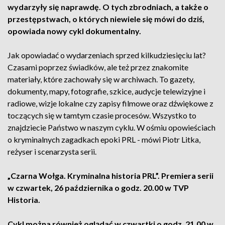
wydarzyły się naprawdę. O tych zbrodniach, a także o
przestępstwach, o których niewiele się mówi do dziś,
opowiada nowy cykl dokumentalny.
Jak opowiadać o wydarzeniach sprzed kilkudziesięciu lat?
Czasami poprzez świadków, ale też przez znakomite
materiały, które zachowały się w archiwach. To gazety,
dokumenty, mapy, fotografie, szkice, audycje telewizyjne i
radiowe, wizje lokalne czy zapisy filmowe oraz dźwiękowe z
toczących się w tamtym czasie procesów. Wszystko to
znajdziecie Państwo w naszym cyklu. W ośmiu opowieściach
o kryminalnych zagadkach epoki PRL - mówi Piotr Litka,
reżyser i scenarzysta serii.
„Czarna Wołga. Kryminalna historia PRL”. Premiera serii
w czwartek, 26 października o godz. 20.00 w TVP
Historia.
Cykl można również oglądać w czwartki o godz. 21.00 w