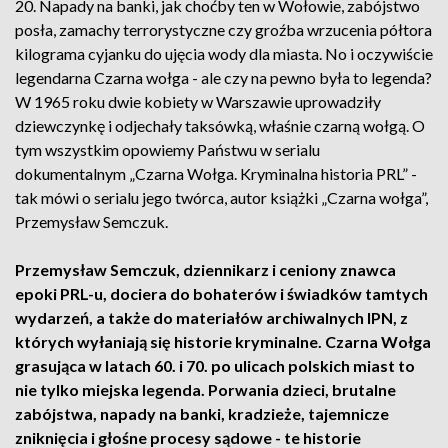
20. Napady na banki, jak choćby ten w Wołowie, zabójstwo
posła, zamachy terrorystyczne czy groźba wrzucenia półtora
kilograma cyjanku do ujęcia wody dla miasta. No i oczywiście
legendarna Czarna wołga - ale czy na pewno była to legenda?
W 1965 roku dwie kobiety w Warszawie uprowadziły
dziewczynkę i odjechały taksówką, właśnie czarną wołgą. O
tym wszystkim opowiemy Państwu w serialu
dokumentalnym „Czarna Wołga. Kryminalna historia PRL” -
tak mówi o serialu jego twórca, autor książki „Czarna wołga”,
Przemysław Semczuk.
Przemysław Semczuk, dziennikarz i ceniony znawca
epoki PRL-u, dociera do bohaterów i świadków tamtych
wydarzeń, a także do materiałów archiwalnych IPN, z
których wyłaniają się historie kryminalne. Czarna Wołga
grasująca w latach 60. i 70. po ulicach polskich miast to
nie tylko miejska legenda. Porwania dzieci, brutalne
zabójstwa, napady na banki, kradzieże, tajemnicze
zniknięcia i głośne procesy sądowe - te historie