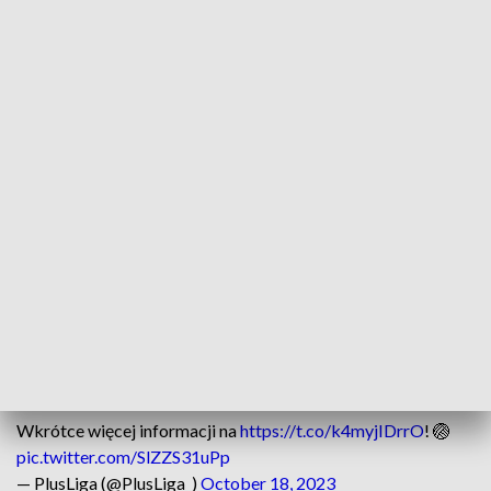
– Nieprawdą jest panujący u nas stereotyp, że ludzie
uprawiający sport nie czytają. Osoby aktywne dużo częściej
czytają niż nieaktywne. Tak po prostu jest – podsumował
dyrektor Biblioteki Narodowej.
Na konferencji zaprezentowano dwa spoty reklamowe
kampanii, które będą emitowane w różnych mediach. W
pierwszym do czytania zachęcała Maria Stenzel
zawodniczka klubu MOYA Radomka Radom. W drugim –
Mateusz Bieniek siatkarz Aluronu CMC Warta Zawiercie.
#CzytajIWejdźDoGry
- Polska Liga Siatkówki rozpoczyna
kampanię wspólnie z
@NCK_PL
- razem z siatkarkami i
siatkarzami zachęcamy do czytania książek! 📚🏐
Wkrótce więcej informacji na
https://t.co/k4myjIDrrO
! 🏐
pic.twitter.com/SlZZS31uPp
— PlusLiga (@PlusLiga_)
October 18, 2023