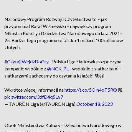
Narodowy Program Rozwoju Czytelnictwa to – jak
przypomniał Rafał Wiśniewski – największy program
Ministra Kultury i Dziedzictwa Narodowego na lata 2021–
25. Budżet tego programu to blisko 1 miliard 100 milionów
złotych.
#CzytajIWejdźDoGry
- Polska Liga Siatkówki rozpoczyna
kampanię wspólnie z
@NCK_PL
- wspólnie z siatkarkami i
siatkarzami zachęcamy do czytania książek! 📚🏐
Wkrótce więcej informacji na
https://t.co/5Olh4oT5RO
🏐
pic.twitter.com/3dfD4q51v7
— TAURON Liga (@TAURONLiga)
October 18, 2023
Obok Ministerstwa Kultury i Dziedzictwa Narodowego w