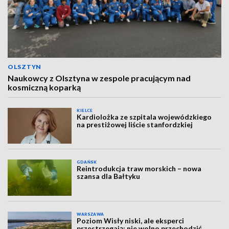
OLSZTYN
Naukowcy z Olsztyna w zespole pracującym nad
kosmiczną koparką
KIELCE
Kardiolożka ze szpitala wojewódzkiego
na prestiżowej liście stanfordzkiej
GDAŃSK
Reintrodukcja traw morskich – nowa
szansa dla Bałtyku
WARSZAWA
Poziom Wisły niski, ale eksperci
przestrzegają: nie wolno przechodzić,