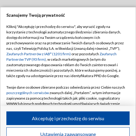
Szanujemy Twoją prywatność
Dołącz do nas:
Kliknij "Akceptuję i przechodzę do serwisu", aby wyrazić zgody na
korzystanie z technologii automatycznego śledzenia i zbierania danych,
TVP
dostęp do informacji na Twoim urządzeniu końcowym i ich
Abonament TVP
przechowywanie oraz na przetwarzanie Twoich danych osobowych przez
Regulamin TVP
nas, czyli Telewizję Polską S.A. w likwidacji (zwaną dalej również „TVP”),
Emisja w TVP
Polityka prywatności
Zaufanych Partnerów z IAB* (1201 firm)
oraz pozostałych
Zaufanych
Partnerów TVP (93 firm)
, w celach marketingowych (w tym do
Centrum informacji TVP
Moje zgody
zautomatyzowanego dopasowania reklam do Twoich zainteresowań i
mierzenia ich skuteczności) i pozostałych, które wskazujemy poniżej, a
Naziemna Telewizja Cyfrowa
Pomoc
także zgody na udostępnianie przez nas identyfikatora PPID do Google.
Sklep TVP
Biuro reklamy
Twoje dane osobowe zbierane podczas odwiedzania przez Ciebie naszych
Rada Programowa
Kontakt
poszczególnych serwisów
zwanych dalej „Portalem”, w tym informacje
zapisywane za pomocą technologii takich jak: pliki cookie, sygnalizatory
System NOS
WWW lub innych podobnych technologii umożliwiających świadczenie
dopasowanych i bezpiecznych usług, personalizację treści oraz reklam,
Informacje o nadawcy
Kanały
udostępnianie funkcji mediów społecznościowych oraz analizowanie
Akceptuję i przechodzę do serwisu
ruchu w Internecie.
Program dla prasy
©2026 Telewizja Polska S.A. w likwidacji
Biuro Reklamy
Twoje dane osobowe zbierane podczas odwiedzania przez Ciebie
Ustawienia zaawansowane