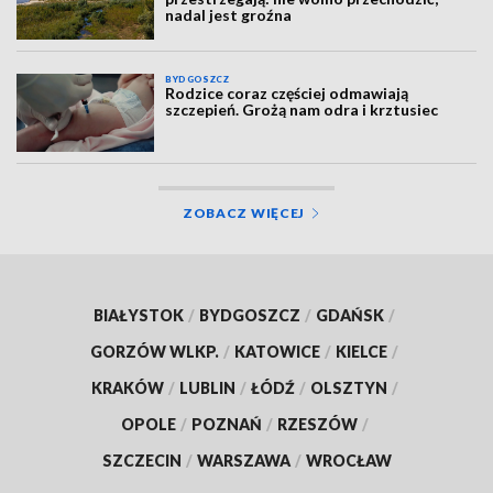
nadal jest groźna
BYDGOSZCZ
Rodzice coraz częściej odmawiają
szczepień. Grożą nam odra i krztusiec
ZOBACZ WIĘCEJ
BIAŁYSTOK
/
BYDGOSZCZ
/
GDAŃSK
/
GORZÓW WLKP.
/
KATOWICE
/
KIELCE
/
KRAKÓW
/
LUBLIN
/
ŁÓDŹ
/
OLSZTYN
/
OPOLE
/
POZNAŃ
/
RZESZÓW
/
SZCZECIN
/
WARSZAWA
/
WROCŁAW