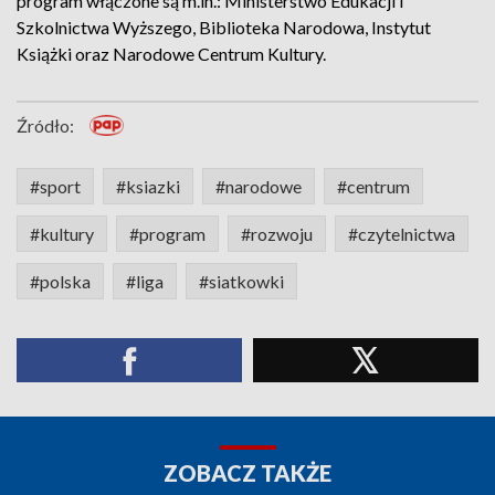
program włączone są m.in.: Ministerstwo Edukacji i
Szkolnictwa Wyższego, Biblioteka Narodowa, Instytut
Książki oraz Narodowe Centrum Kultury.
Źródło:
#sport
#ksiazki
#narodowe
#centrum
#kultury
#program
#rozwoju
#czytelnictwa
#polska
#liga
#siatkowki
ZOBACZ TAKŻE