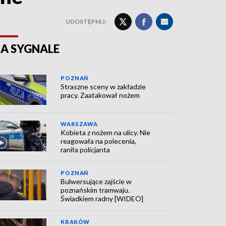
UDOSTĘPNIJ:
A SYGNALE
POZNAŃ
Straszne sceny w zakładzie
pracy. Zaatakował nożem
WARSZAWA
Kobieta z nożem na ulicy. Nie
reagowała na polecenia,
raniła policjanta
POZNAŃ
Bulwersujące zajście w
poznańskim tramwaju.
Świadkiem radny [WIDEO]
KRAKÓW