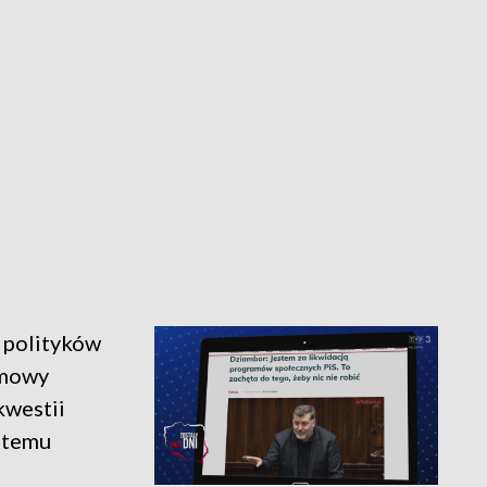
d polityków
umowy
kwestii
 temu