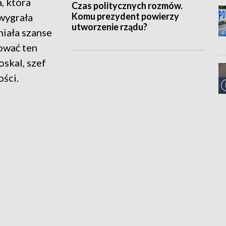
, która
Czas politycznych rozmów.
Komu prezydent powierzy
 wygrała
utworzenie rządu?
miała szanse
ować ten
skal, szef
ści.