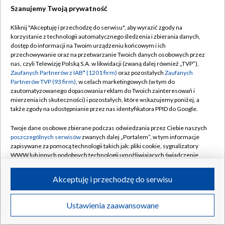
Szanujemy Twoją prywatność
Dołącz do nas:
Kliknij "Akceptuję i przechodzę do serwisu", aby wyrazić zgody na
korzystanie z technologii automatycznego śledzenia i zbierania danych,
TVP
dostęp do informacji na Twoim urządzeniu końcowym i ich
Abonament TVP
przechowywanie oraz na przetwarzanie Twoich danych osobowych przez
Regulamin TVP
nas, czyli Telewizję Polską S.A. w likwidacji (zwaną dalej również „TVP”),
Emisja w TVP
Zaufanych Partnerów z IAB* (1201 firm)
oraz pozostałych
Zaufanych
Polityka prywatności
Partnerów TVP (93 firm)
, w celach marketingowych (w tym do
Centrum informacji TVP
Moje zgody
zautomatyzowanego dopasowania reklam do Twoich zainteresowań i
mierzenia ich skuteczności) i pozostałych, które wskazujemy poniżej, a
Naziemna Telewizja Cyfrowa
Pomoc
także zgody na udostępnianie przez nas identyfikatora PPID do Google.
Sklep TVP
Biuro reklamy
Twoje dane osobowe zbierane podczas odwiedzania przez Ciebie naszych
Rada Programowa
poszczególnych serwisów
zwanych dalej „Portalem”, w tym informacje
Kontakt
zapisywane za pomocą technologii takich jak: pliki cookie, sygnalizatory
System NOS
WWW lub innych podobnych technologii umożliwiających świadczenie
dopasowanych i bezpiecznych usług, personalizację treści oraz reklam,
Informacje o nadawcy
Kanały
udostępnianie funkcji mediów społecznościowych oraz analizowanie
Akceptuję i przechodzę do serwisu
ruchu w Internecie.
Program dla prasy
©2026 Telewizja Polska S.A. w likwidacji
Biuro Reklamy
Twoje dane osobowe zbierane podczas odwiedzania przez Ciebie
Ustawienia zaawansowane
poszczególnych serwisów
na Portalu, takie jak adresy IP, identyfikatory
Ogłoszenie przetargowe
Twoich urządzeń końcowych i identyfikatory plików cookie, informacje o