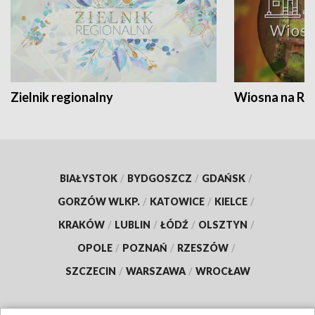
Zielnik regionalny
Wiosna na RO
BIAŁYSTOK
/
BYDGOSZCZ
/
GDAŃSK
/
GORZÓW WLKP.
/
KATOWICE
/
KIELCE
/
KRAKÓW
/
LUBLIN
/
ŁÓDŹ
/
OLSZTYN
/
OPOLE
/
POZNAŃ
/
RZESZÓW
/
SZCZECIN
/
WARSZAWA
/
WROCŁAW