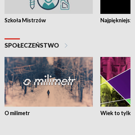
Szkoła Mistrzów
Najpiękniejsze
SPOŁECZEŃSTWO
O milimetr
Wiek to tylko 