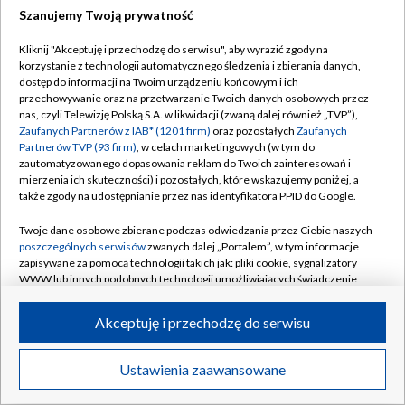
Szanujemy Twoją prywatność
Dołącz do nas:
Kliknij "Akceptuję i przechodzę do serwisu", aby wyrazić zgody na
korzystanie z technologii automatycznego śledzenia i zbierania danych,
TVP
dostęp do informacji na Twoim urządzeniu końcowym i ich
Abonament TVP
przechowywanie oraz na przetwarzanie Twoich danych osobowych przez
Regulamin TVP
nas, czyli Telewizję Polską S.A. w likwidacji (zwaną dalej również „TVP”),
Emisja w TVP
Zaufanych Partnerów z IAB* (1201 firm)
oraz pozostałych
Zaufanych
Polityka prywatności
Partnerów TVP (93 firm)
, w celach marketingowych (w tym do
Centrum informacji TVP
Moje zgody
zautomatyzowanego dopasowania reklam do Twoich zainteresowań i
mierzenia ich skuteczności) i pozostałych, które wskazujemy poniżej, a
Naziemna Telewizja Cyfrowa
Pomoc
także zgody na udostępnianie przez nas identyfikatora PPID do Google.
Sklep TVP
Biuro reklamy
Twoje dane osobowe zbierane podczas odwiedzania przez Ciebie naszych
Rada Programowa
poszczególnych serwisów
zwanych dalej „Portalem”, w tym informacje
Kontakt
zapisywane za pomocą technologii takich jak: pliki cookie, sygnalizatory
System NOS
WWW lub innych podobnych technologii umożliwiających świadczenie
dopasowanych i bezpiecznych usług, personalizację treści oraz reklam,
Informacje o nadawcy
Kanały
udostępnianie funkcji mediów społecznościowych oraz analizowanie
Akceptuję i przechodzę do serwisu
ruchu w Internecie.
Program dla prasy
©2026 Telewizja Polska S.A. w likwidacji
Biuro Reklamy
Twoje dane osobowe zbierane podczas odwiedzania przez Ciebie
Ustawienia zaawansowane
poszczególnych serwisów
na Portalu, takie jak adresy IP, identyfikatory
Ogłoszenie przetargowe
Twoich urządzeń końcowych i identyfikatory plików cookie, informacje o