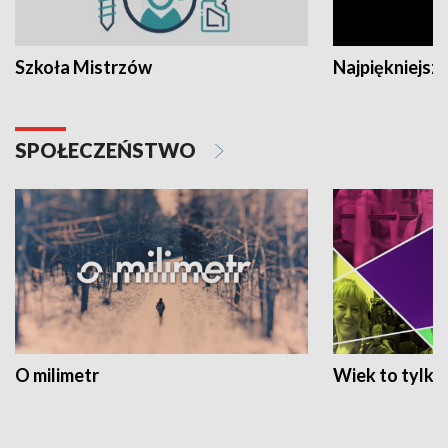
Szkoła Mistrzów
Najpiękniejsze
SPOŁECZEŃSTWO
O milimetr
Wiek to tylko 