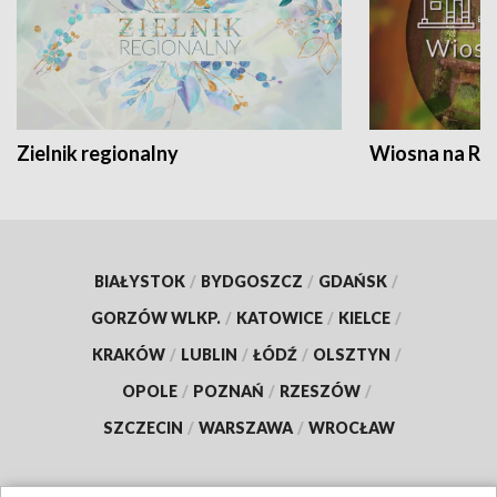
Zielnik regionalny
Wiosna na RO
BIAŁYSTOK
/
BYDGOSZCZ
/
GDAŃSK
/
GORZÓW WLKP.
/
KATOWICE
/
KIELCE
/
KRAKÓW
/
LUBLIN
/
ŁÓDŹ
/
OLSZTYN
/
OPOLE
/
POZNAŃ
/
RZESZÓW
/
SZCZECIN
/
WARSZAWA
/
WROCŁAW