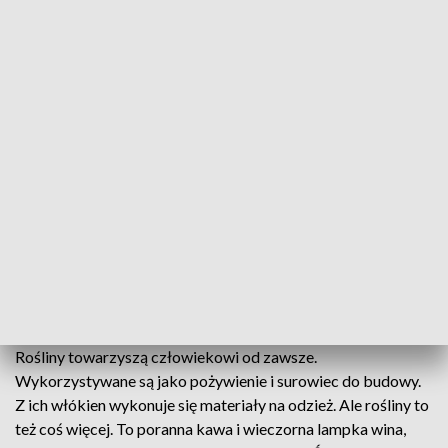
Światy ludzi i roślin przenikały się na wielu poziomach (fot. ilustracyjne,
Unsplash)
Muzeum Narodowe w Warszawie zaprasza na
oprowadzania po Galeriach Stałych Muzeum
Narodowego w Warszawie. Jest to świetna okazja,
by dokładnie poznać każdą z kolekcji.
Rośliny towarzyszą człowiekowi od zawsze.
Wykorzystywane są jako pożywienie i surowiec do budowy.
Z ich włókien wykonuje się materiały na odzież. Ale rośliny to
też coś więcej. To poranna kawa i wieczorna lampka wina,