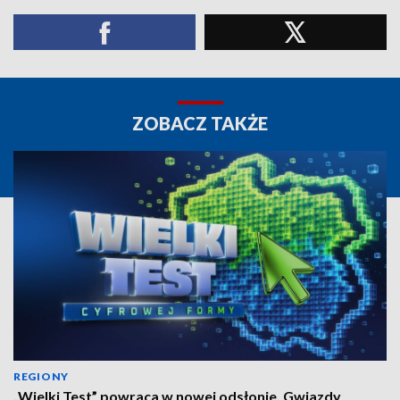
ZOBACZ TAKŻE
REGIONY
„Wielki Test” powraca w nowej odsłonie. Gwiazdy