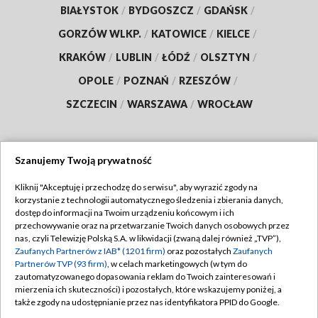
BIAŁYSTOK
/
BYDGOSZCZ
/
GDAŃSK
/
GORZÓW WLKP.
/
KATOWICE
/
KIELCE
/
KRAKÓW
/
LUBLIN
/
ŁÓDŹ
/
OLSZTYN
/
OPOLE
/
POZNAŃ
/
RZESZÓW
/
SZCZECIN
/
WARSZAWA
/
WROCŁAW
Szanujemy Twoją prywatność
Dołącz do nas:
Kliknij "Akceptuję i przechodzę do serwisu", aby wyrazić zgody na
korzystanie z technologii automatycznego śledzenia i zbierania danych,
TVP
dostęp do informacji na Twoim urządzeniu końcowym i ich
Abonament TVP
przechowywanie oraz na przetwarzanie Twoich danych osobowych przez
Regulamin TVP
nas, czyli Telewizję Polską S.A. w likwidacji (zwaną dalej również „TVP”),
Emisja w TVP
Polityka prywatności
Zaufanych Partnerów z IAB* (1201 firm)
oraz pozostałych
Zaufanych
Partnerów TVP (93 firm)
, w celach marketingowych (w tym do
Centrum informacji TVP
Moje zgody
zautomatyzowanego dopasowania reklam do Twoich zainteresowań i
mierzenia ich skuteczności) i pozostałych, które wskazujemy poniżej, a
Naziemna Telewizja Cyfrowa
Pomoc
także zgody na udostępnianie przez nas identyfikatora PPID do Google.
Sklep TVP