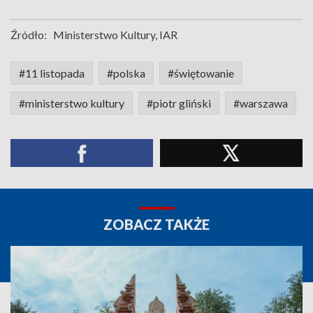
Źródło:
Ministerstwo Kultury, IAR
#11 listopada
#polska
#świętowanie
#ministerstwo kultury
#piotr gliński
#warszawa
ZOBACZ TAKŻE