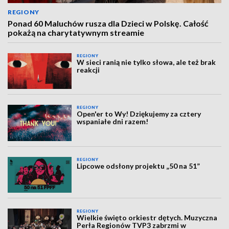
REGIONY
Ponad 60 Maluchów rusza dla Dzieci w Polskę. Całość
pokażą na charytatywnym streamie
REGIONY
W sieci ranią nie tylko słowa, ale też brak
reakcji
REGIONY
Open'er to Wy! Dziękujemy za cztery
wspaniałe dni razem!
REGIONY
Lipcowe odsłony projektu „50 na 51”
REGIONY
Wielkie święto orkiestr dętych. Muzyczna
Perła Regionów TVP3 zabrzmi w