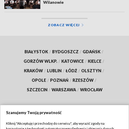
Wilanowie
ZOBACZ WIĘCEJ
BIAŁYSTOK
/
BYDGOSZCZ
/
GDAŃSK
/
GORZÓW WLKP.
/
KATOWICE
/
KIELCE
/
KRAKÓW
/
LUBLIN
/
ŁÓDŹ
/
OLSZTYN
/
OPOLE
/
POZNAŃ
/
RZESZÓW
/
SZCZECIN
/
WARSZAWA
/
WROCŁAW
Szanujemy Twoją prywatność
Dołącz do nas:
Kliknij "Akceptuję i przechodzę do serwisu", aby wyrazić zgody na
korzystanie z technologii automatycznego śledzenia i zbierania danych,