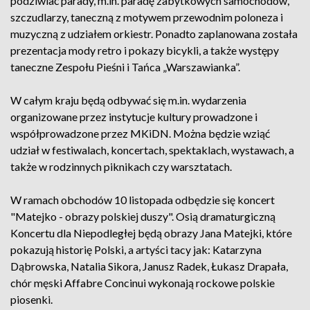
podziwiać parady, m.in. paradę zabytkowych samochodów,
szczudlarzy, taneczną z motywem przewodnim poloneza i
muzyczną z udziałem orkiestr. Ponadto zaplanowana została
prezentacja mody retro i pokazy bicykli, a także występy
taneczne Zespołu Pieśni i Tańca „Warszawianka”.
W całym kraju będą odbywać się m.in. wydarzenia
organizowane przez instytucje kultury prowadzone i
współprowadzone przez MKiDN. Można będzie wziąć
udział w festiwalach, koncertach, spektaklach, wystawach, a
także w rodzinnych piknikach czy warsztatach.
W ramach obchodów 10 listopada odbędzie się koncert
"Matejko - obrazy polskiej duszy". Osią dramaturgiczną
Koncertu dla Niepodległej będą obrazy Jana Matejki, które
pokazują historię Polski, a artyści tacy jak: Katarzyna
Dąbrowska, Natalia Sikora, Janusz Radek, Łukasz Drapała,
chór męski Affabre Concinui wykonają rockowe polskie
piosenki.