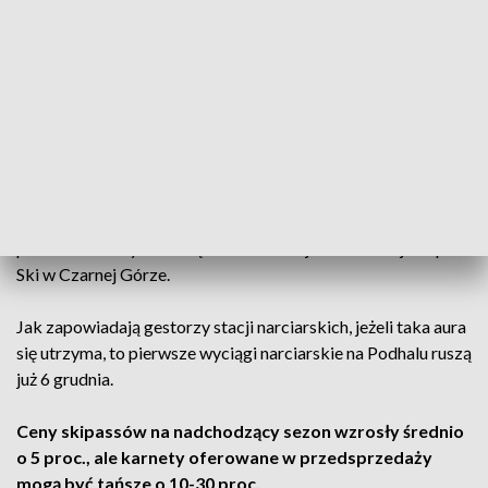
10 cm naturalnego śniegu. Niskie temperatury i kolejne
opady śniegu zapowiadane są również na najbliższy tydzień -
termometry pokażą maksymalnie do 5 st., noce natomiast
zapowiadają się mroźnie z temperaturą do -8 st.
- Planujemy uruchomienie wyciągów na początku
grudnia - w pierwszy lub drugi weekend, ale wszystko
zależy od pogody. Jesteśmy pozytywnej myśli, bo
zapowiadają się opady śniegu i niskie temperatury
-
powiedział Krzysztof Gąsiorek ze stacji narciarskiej Grapa
Ski w Czarnej Górze.
Jak zapowiadają gestorzy stacji narciarskich, jeżeli taka aura
się utrzyma, to pierwsze wyciągi narciarskie na Podhalu ruszą
już 6 grudnia.
Ceny skipassów na nadchodzący sezon wzrosły średnio
o 5 proc., ale karnety oferowane w przedsprzedaży
mogą być tańsze o 10-30 proc.