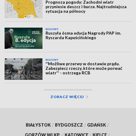
Prognoza pogody: Zachodni wiatr
przyniesie deszcz i burze. Najtrudniejsza
sytuacja na północy
REGIONY
Ruszyła ósma edycja Nagrody PAP im.
Ryszarda Kapuścińskiego
REGIONY
''Możliwe przerwy w dostawie prądu.
Zabezpiecz rzeczy, które może porwać
wiatr'' - ostrzega RCB
ZOBACZ WIĘCEJ
BIAŁYSTOK
/
BYDGOSZCZ
/
GDAŃSK
/
GORZÓW WLKP.
/
KATOWICE
/
KIELCE
/