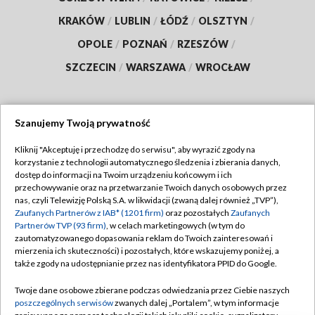
KRAKÓW
/
LUBLIN
/
ŁÓDŹ
/
OLSZTYN
/
OPOLE
/
POZNAŃ
/
RZESZÓW
/
SZCZECIN
/
WARSZAWA
/
WROCŁAW
Szanujemy Twoją prywatność
Dołącz do nas:
Kliknij "Akceptuję i przechodzę do serwisu", aby wyrazić zgody na
korzystanie z technologii automatycznego śledzenia i zbierania danych,
TVP
dostęp do informacji na Twoim urządzeniu końcowym i ich
Abonament TVP
przechowywanie oraz na przetwarzanie Twoich danych osobowych przez
Regulamin TVP
nas, czyli Telewizję Polską S.A. w likwidacji (zwaną dalej również „TVP”),
Emisja w TVP
Polityka prywatności
Zaufanych Partnerów z IAB* (1201 firm)
oraz pozostałych
Zaufanych
Partnerów TVP (93 firm)
, w celach marketingowych (w tym do
Centrum informacji TVP
Moje zgody
zautomatyzowanego dopasowania reklam do Twoich zainteresowań i
mierzenia ich skuteczności) i pozostałych, które wskazujemy poniżej, a
Naziemna Telewizja Cyfrowa
Pomoc
także zgody na udostępnianie przez nas identyfikatora PPID do Google.
Sklep TVP
Biuro reklamy
Twoje dane osobowe zbierane podczas odwiedzania przez Ciebie naszych
Rada Programowa
Kontakt
poszczególnych serwisów
zwanych dalej „Portalem”, w tym informacje