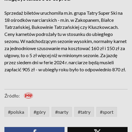
Sprzedaż biletów uruchomiła m.in. grupa Tatry Super Ski na
18 ośrodków narciarskich - m.in. w Zakopanem, Białce
Tatrzańskiej, Bukowinie Tatrzańskiej czy Kluszkowcach.
Ceny karnetów podrożały tu w stosunku do ubiegłego
sezonu. W nadchodzącym sezonie wysokim, normalny karnet
za jednodniowe szusowanie ma kosztować 160 zł i 150 zł za
ulgowy, to o 5 zł więcej niż w minionym sezonie. Za jazdę
przez siedem dni w ferie 2024 r. narciarze będą musieli
zapłacić 905 zł - w ubiegły roku było to odpowiednio 870 zł.
Źródło:
#polska
#góry
#narty
#tatry
#sport