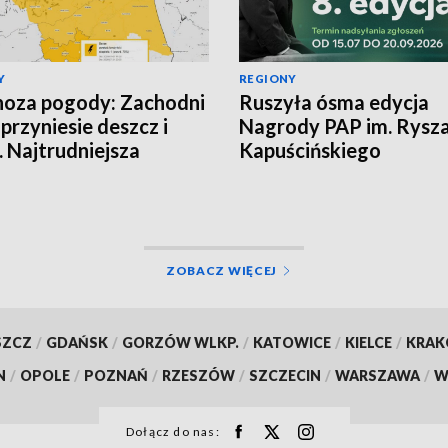
Y
REGIONY
oza pogody: Zachodni
Ruszyła ósma edycja
 przyniesie deszcz i
Nagrody PAP im. Rysz
. Najtrudniejsza
Kapuścińskiego
cja na północy
ZOBACZ WIĘCEJ
SZCZ
/
GDAŃSK
/
GORZÓW WLKP.
/
KATOWICE
/
KIELCE
/
KRA
N
/
OPOLE
/
POZNAŃ
/
RZESZÓW
/
SZCZECIN
/
WARSZAWA
/
W
Dołącz do nas: