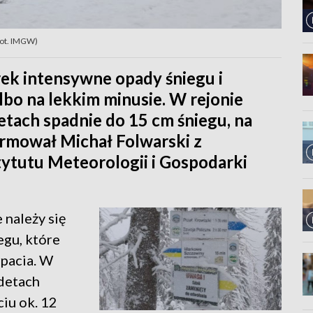
fot. IMGW)
ek intensywne opady śniegu i
lbo na lekkim minusie. W rejonie
tach spadnie do 15 cm śniegu, na
ormował Michał Folwarski z
ytutu Meteorologii i Gospodarki
należy się
gu, które
pacia. W
detach
iu ok. 12