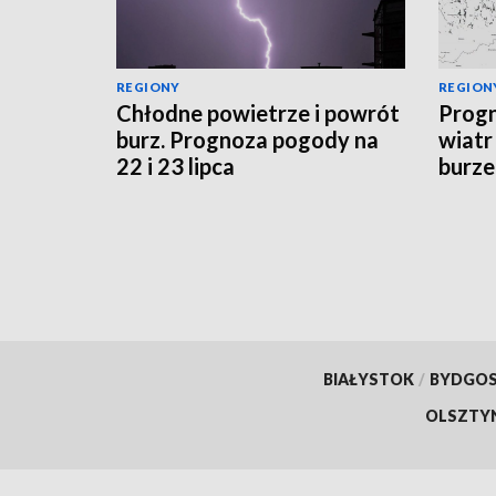
REGIONY
REGION
Chłodne powietrze i powrót
Progn
burz. Prognoza pogody na
wiatr
22 i 23 lipca
burze
sytua
BIAŁYSTOK
/
BYDGO
OLSZTY