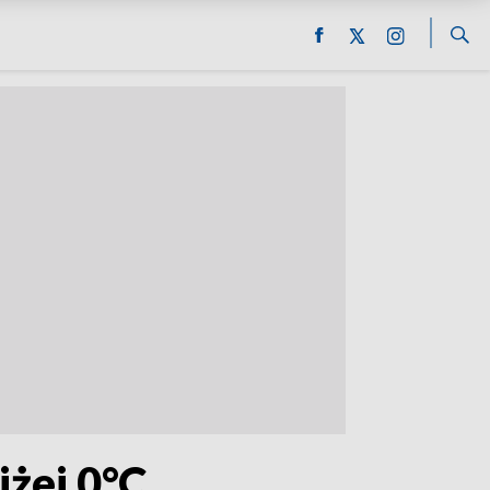
żej 0°C