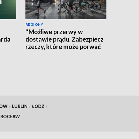
REGIONY
''Możliwe przerwy w
arda
dostawie prądu. Zabezpiecz
rzeczy, które może porwać
wiatr'' - ostrzega RCB
KÓW
/
LUBLIN
/
ŁÓDŹ
/
ROCŁAW