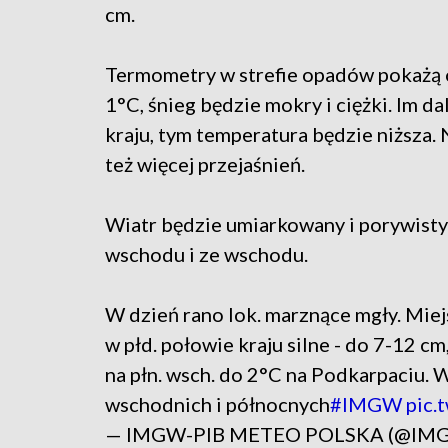
cm.
Termometry w strefie opadów pokażą 
1°C, śnieg będzie mokry i ciężki. Im da
kraju, tym temperatura będzie niższa.
też więcej przejaśnień.
Wiatr będzie umiarkowany i porywisty
wschodu i ze wschodu.
W dzień rano lok. marznące mgły. Miej
w płd. połowie kraju silne - do 7-12 c
na płn. wsch. do 2°C na Podkarpaciu. 
wschodnich i północnych
#IMGW
pic.
— IMGW-PIB METEO POLSKA (@IM