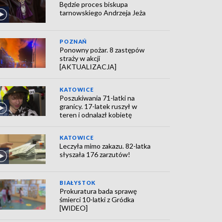
Będzie proces biskupa
tarnowskiego Andrzeja Jeża
POZNAŃ
Ponowny pożar. 8 zastępów
straży w akcji
[AKTUALIZACJA]
KATOWICE
Poszukiwania 71-latki na
granicy. 17-latek ruszył w
teren i odnalazł kobietę
KATOWICE
Leczyła mimo zakazu. 82-latka
słyszała 176 zarzutów!
BIAŁYSTOK
Prokuratura bada sprawę
śmierci 10-latki z Gródka
[WIDEO]