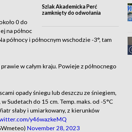
Szlak Akademicka Perć
zamknięty do odwołania
około 0 do
lej na północ
 Na północy i północnym wschodzie -3°, tam
 prawie w całym kraju. Powieje z północnego
scami opady śniegu lub deszczu ze śniegiem,
m, w Sudetach do 15 cm. Temp. maks. od -5°C
Wiatr słaby i umiarkowany, z kierunków
twitter.com/y46wazkeMQ
GWmeteo)
November 28, 2023