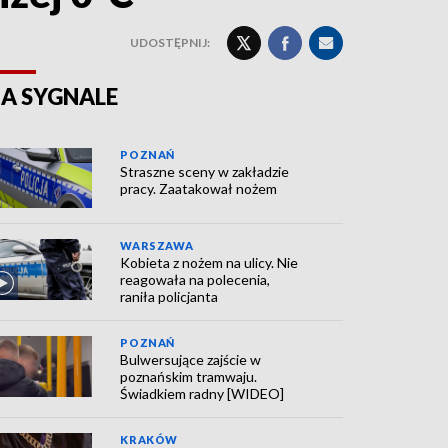
UDOSTĘPNIJ:
A SYGNALE
POZNAŃ
Straszne sceny w zakładzie
pracy. Zaatakował nożem
WARSZAWA
Kobieta z nożem na ulicy. Nie
reagowała na polecenia,
raniła policjanta
POZNAŃ
Bulwersujące zajście w
poznańskim tramwaju.
Świadkiem radny [WIDEO]
KRAKÓW