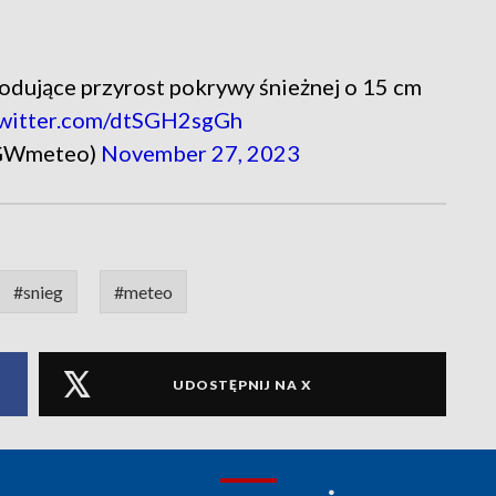
dujące przyrost pokrywy śnieżnej o 15 cm
twitter.com/dtSGH2sgGh
GWmeteo)
November 27, 2023
#snieg
#meteo
UDOSTĘPNIJ NA X