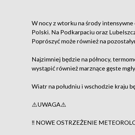
W nocy z wtorku na środy intensywne 
Polski. Na Podkarpaciu oraz Lubelszcz
Poprószyć może również na pozostałym
Najzimniej będzie na północy, termom
wystąpić również marznące gęste mgły
Wiatr na południu i wschodzie kraju bę
⚠️UWAGA⚠️
‼️ NOWE OSTRZEŻENIE METEORO