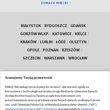
ZOBACZ WIĘCEJ
BIAŁYSTOK
/
BYDGOSZCZ
/
GDAŃSK
/
GORZÓW WLKP.
/
KATOWICE
/
KIELCE
/
KRAKÓW
/
LUBLIN
/
ŁÓDŹ
/
OLSZTYN
/
OPOLE
/
POZNAŃ
/
RZESZÓW
/
SZCZECIN
/
WARSZAWA
/
WROCŁAW
Szanujemy Twoją prywatność
Dołącz do nas:
Kliknij "Akceptuję i przechodzę do serwisu", aby wyrazić zgody na
korzystanie z technologii automatycznego śledzenia i zbierania danych,
TVP
dostęp do informacji na Twoim urządzeniu końcowym i ich
Abonament TVP
przechowywanie oraz na przetwarzanie Twoich danych osobowych przez
Regulamin TVP
nas, czyli Telewizję Polską S.A. w likwidacji (zwaną dalej również „TVP”),
Emisja w TVP
Polityka prywatności
Zaufanych Partnerów z IAB* (1201 firm)
oraz pozostałych
Zaufanych