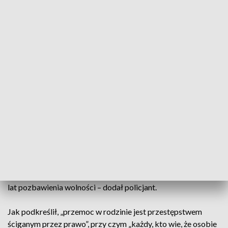
miejscu zastali 66-letnią kobietę i jej 72-letniego męża –
poinformował we wtorek mł. asp. Paweł Klimek, rzecznik
Komendy Powiatowej Policji w Gostyninie.
– Małżeństwo oświadczyło, że ich 34-letni syn, będąc pod
działaniem alkoholu groził im pobiciem, spaleniem domu
oraz używał wobec nich wulgaryzmów. Na koniec zażądał od
nich pieniędzy na zakup alkoholu – przekazał rzecznik. Jak
podkreślił, zebrany w sprawie materiał dowodowy dał
podstawy, aby przedstawić zatrzymanemu zarzuty,
dotyczące znęcania się nad najbliższymi.
– Sąd Rejonowy w Gostyninie, na wniosek policji i
prokuratury, zastosował wobec mężczyzny tymczasowy
areszt na okres dwóch miesięcy. 34-latkowi grozi do ośmiu
lat pozbawienia wolności – dodał policjant.
Jak podkreślił, „przemoc w rodzinie jest przestępstwem
ściganym przez prawo”, przy czym „każdy, kto wie, że osobie