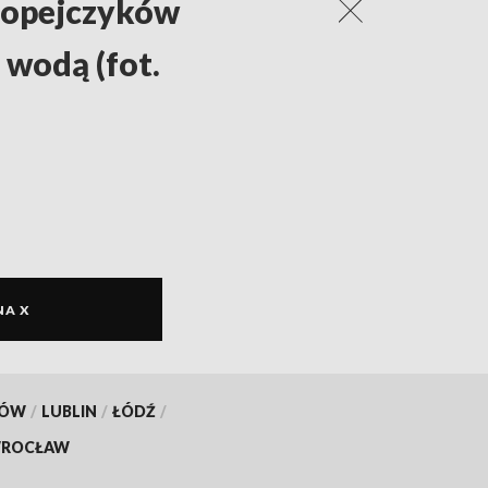
ropejczyków
wodą (fot.
NA X
KÓW
/
LUBLIN
/
ŁÓDŹ
/
ROCŁAW