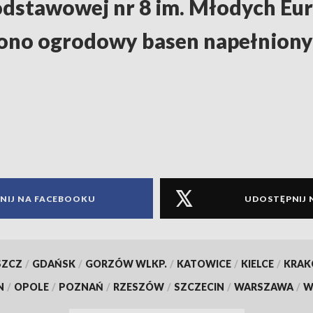
odstawowej nr 8 im. Młodych Eu
iono ogrodowy basen napełniony 
NIJ NA FACEBOOKU
UDOSTĘPNIJ 
SZCZ
/
GDAŃSK
/
GORZÓW WLKP.
/
KATOWICE
/
KIELCE
/
KRA
N
/
OPOLE
/
POZNAŃ
/
RZESZÓW
/
SZCZECIN
/
WARSZAWA
/
W