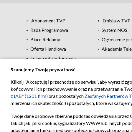
Abonament TVP
Emisja w TVP
Rada Programowa
System NOS
Biuro Reklamy
Ogłoszenie pr
Oferta Handlowa
Akademia Tele
Telegazeta ogłoszenia
Szanujemy Twoją prywatność
Regulamin TVP
Kliknij "Akceptuję i przechodzę do serwisu", aby wyrazić zg
końcowym i ich przechowywanie oraz na przetwarzanie Twoich
z IAB* (1201 firm)
oraz pozostałych
Zaufanych Partnerów T
mierzenia ich skuteczności) i pozostałych, które wskazujemy
Twoje dane osobowe zbierane podczas odwiedzania przez 
takich jak: pliki cookie, sygnalizatory WWW lub innych pod
udostępnianie funkcji mediów społecznościowych oraz anali