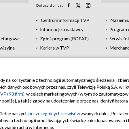
Dołącz do nas:
Centrum informacji TVP
Naziemna
Informacje o nadawcy
Program d
zetargowe
Zgłoś program (ROPAT)
Serwis fo
wizyjna
Kariera w TVP
Merchandi
Polityka prywatności
Moje zgody
Pomoc
Biuro re
ody na korzystanie z technologii automatycznego śledzenia i zbie
 danych osobowych przez nas, czyli Telewizję Polską S.A. w likw
VP (93 firm)
, w celach marketingowych (w tym do zautomatyzow
 poniżej, a także zgody na udostępnianie przez nas identyfikator
Ciebie naszych
poszczególnych serwisów
zwanych dalej „Portalem
obnych technologii umożliwiających świadczenie dopasowanych i be
zowanie ruchu w Internecie.