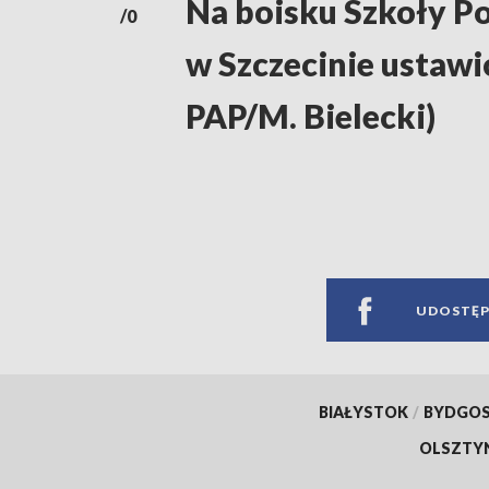
Na boisku Szkoły P
/0
w Szczecinie ustaw
PAP/M. Bielecki)
UDOSTĘP
BIAŁYSTOK
/
BYDGO
OLSZTY