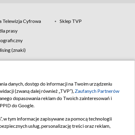
 Telewizja Cyfrowa
Sklep TVP
la prasy
tograficzny
sing (znaki)
klamy
Kontakt
rania danych, dostęp do informacji na Twoim urządzeniu
idacji (zwaną dalej również „TVP”),
Zaufanych Partnerów
anego dopasowania reklam do Twoich zainteresowań i
a PPID do Google.
”, w tym informacje zapisywane za pomocą technologii
zpiecznych usług, personalizację treści oraz reklam,