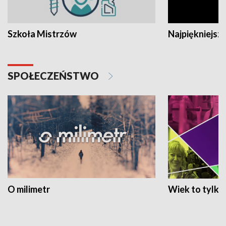
Szkoła Mistrzów
Najpiękniejsze
SPOŁECZEŃSTWO
O milimetr
Wiek to tylko 