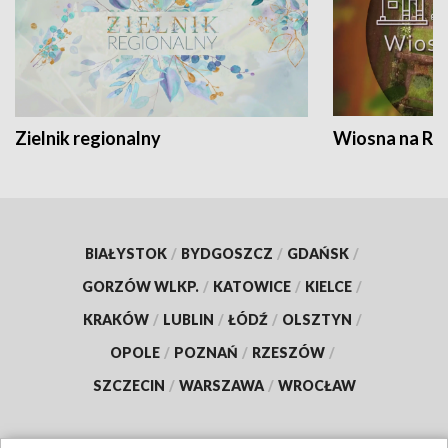
Zielnik regionalny
Wiosna na RO
BIAŁYSTOK
/
BYDGOSZCZ
/
GDAŃSK
/
GORZÓW WLKP.
/
KATOWICE
/
KIELCE
/
KRAKÓW
/
LUBLIN
/
ŁÓDŹ
/
OLSZTYN
/
OPOLE
/
POZNAŃ
/
RZESZÓW
/
SZCZECIN
/
WARSZAWA
/
WROCŁAW