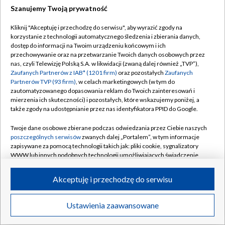
Szanujemy Twoją prywatność
Dołącz do nas:
Kliknij "Akceptuję i przechodzę do serwisu", aby wyrazić zgody na
korzystanie z technologii automatycznego śledzenia i zbierania danych,
TVP
dostęp do informacji na Twoim urządzeniu końcowym i ich
Abonament TVP
przechowywanie oraz na przetwarzanie Twoich danych osobowych przez
Regulamin TVP
nas, czyli Telewizję Polską S.A. w likwidacji (zwaną dalej również „TVP”),
Emisja w TVP
Zaufanych Partnerów z IAB* (1201 firm)
oraz pozostałych
Zaufanych
Polityka prywatności
Partnerów TVP (93 firm)
, w celach marketingowych (w tym do
Centrum informacji TVP
Moje zgody
zautomatyzowanego dopasowania reklam do Twoich zainteresowań i
mierzenia ich skuteczności) i pozostałych, które wskazujemy poniżej, a
Naziemna Telewizja Cyfrowa
Pomoc
także zgody na udostępnianie przez nas identyfikatora PPID do Google.
Sklep TVP
Biuro reklamy
Twoje dane osobowe zbierane podczas odwiedzania przez Ciebie naszych
Rada Programowa
poszczególnych serwisów
zwanych dalej „Portalem”, w tym informacje
Kontakt
zapisywane za pomocą technologii takich jak: pliki cookie, sygnalizatory
System NOS
WWW lub innych podobnych technologii umożliwiających świadczenie
dopasowanych i bezpiecznych usług, personalizację treści oraz reklam,
Informacje o nadawcy
Kanały
udostępnianie funkcji mediów społecznościowych oraz analizowanie
Akceptuję i przechodzę do serwisu
ruchu w Internecie.
Program dla prasy
©2026 Telewizja Polska S.A. w likwidacji
Biuro Reklamy
Twoje dane osobowe zbierane podczas odwiedzania przez Ciebie
Ustawienia zaawansowane
poszczególnych serwisów
na Portalu, takie jak adresy IP, identyfikatory
Ogłoszenie przetargowe
Twoich urządzeń końcowych i identyfikatory plików cookie, informacje o