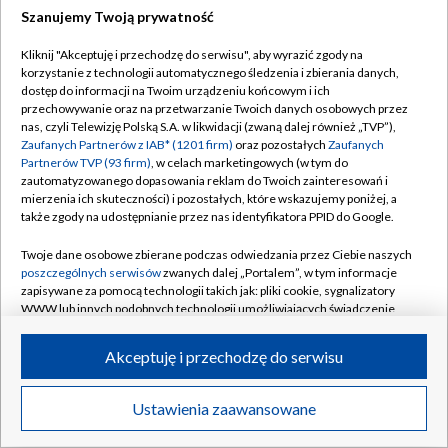
Szanujemy Twoją prywatność
Dołącz do nas:
Kliknij "Akceptuję i przechodzę do serwisu", aby wyrazić zgody na
korzystanie z technologii automatycznego śledzenia i zbierania danych,
TVP
dostęp do informacji na Twoim urządzeniu końcowym i ich
Abonament TVP
przechowywanie oraz na przetwarzanie Twoich danych osobowych przez
Regulamin TVP
nas, czyli Telewizję Polską S.A. w likwidacji (zwaną dalej również „TVP”),
Emisja w TVP
Zaufanych Partnerów z IAB* (1201 firm)
oraz pozostałych
Zaufanych
Polityka prywatności
Partnerów TVP (93 firm)
, w celach marketingowych (w tym do
Centrum informacji TVP
Moje zgody
zautomatyzowanego dopasowania reklam do Twoich zainteresowań i
mierzenia ich skuteczności) i pozostałych, które wskazujemy poniżej, a
Naziemna Telewizja Cyfrowa
Pomoc
także zgody na udostępnianie przez nas identyfikatora PPID do Google.
Sklep TVP
Biuro reklamy
Twoje dane osobowe zbierane podczas odwiedzania przez Ciebie naszych
Rada Programowa
poszczególnych serwisów
zwanych dalej „Portalem”, w tym informacje
Kontakt
zapisywane za pomocą technologii takich jak: pliki cookie, sygnalizatory
System NOS
WWW lub innych podobnych technologii umożliwiających świadczenie
dopasowanych i bezpiecznych usług, personalizację treści oraz reklam,
Informacje o nadawcy
Kanały
udostępnianie funkcji mediów społecznościowych oraz analizowanie
Akceptuję i przechodzę do serwisu
ruchu w Internecie.
Program dla prasy
©2026 Telewizja Polska S.A. w likwidacji
Biuro Reklamy
Twoje dane osobowe zbierane podczas odwiedzania przez Ciebie
Ustawienia zaawansowane
poszczególnych serwisów
na Portalu, takie jak adresy IP, identyfikatory
Ogłoszenie przetargowe
Twoich urządzeń końcowych i identyfikatory plików cookie, informacje o