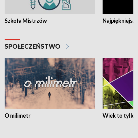
Szkoła Mistrzów
Najpiękniejsze
SPOŁECZEŃSTWO
O milimetr
Wiek to tylko 