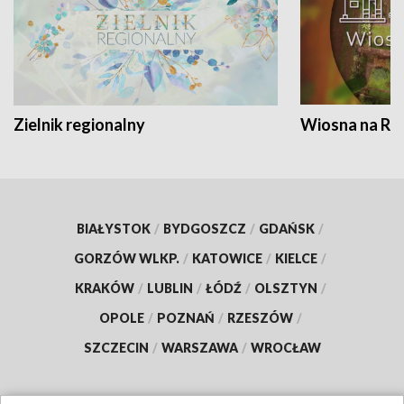
Zielnik regionalny
Wiosna na RO
BIAŁYSTOK
/
BYDGOSZCZ
/
GDAŃSK
/
GORZÓW WLKP.
/
KATOWICE
/
KIELCE
/
KRAKÓW
/
LUBLIN
/
ŁÓDŹ
/
OLSZTYN
/
OPOLE
/
POZNAŃ
/
RZESZÓW
/
SZCZECIN
/
WARSZAWA
/
WROCŁAW