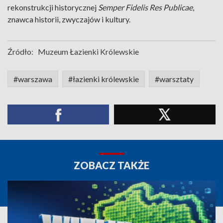
rekonstrukcji historycznej
Semper Fidelis Res Publicae
,
znawca historii, zwyczajów i kultury.
Źródło:
Muzeum Łazienki Królewskie
#warszawa
#łazienki królewskie
#warsztaty
ZOBACZ TAKŻE