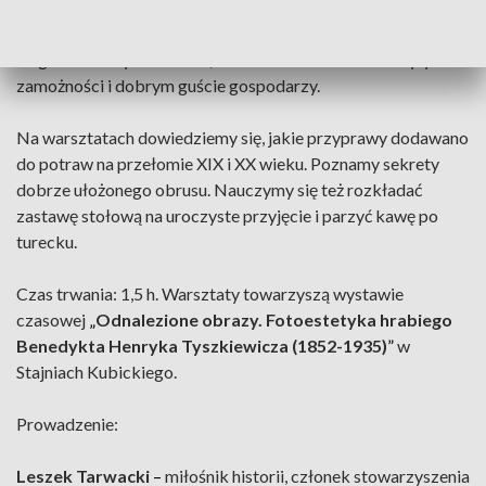
odpowiednie przygotowanie stołu, w tym ułożenie sztućców i
nakrycie obrusem, często haftowanym przez panią domu.
Bogate serwisy obiadowe, kieliszki i sztućce świadczyły o
zamożności i dobrym guście gospodarzy.
Na warsztatach dowiedziemy się, jakie przyprawy dodawano
do potraw na przełomie XIX i XX wieku. Poznamy sekrety
dobrze ułożonego obrusu. Nauczymy się też rozkładać
zastawę stołową na uroczyste przyjęcie i parzyć kawę po
turecku.
Czas trwania: 1,5 h. Warsztaty towarzyszą wystawie
czasowej
„
Odnalezione obrazy. Fotoestetyka hrabiego
Benedykta Henryka Tyszkiewicza (1852-1935)
”
w
Stajniach Kubickiego.
Prowadzenie:
Leszek Tarwacki
–
miłośnik historii, członek stowarzyszenia