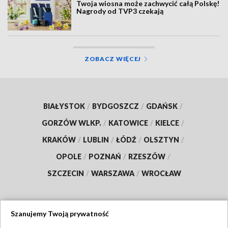
Twoja wiosna może zachwycić całą Polskę!
Nagrody od TVP3 czekają
ZOBACZ WIĘCEJ
BIAŁYSTOK
/
BYDGOSZCZ
/
GDAŃSK
/
GORZÓW WLKP.
/
KATOWICE
/
KIELCE
/
KRAKÓW
/
LUBLIN
/
ŁÓDŹ
/
OLSZTYN
/
OPOLE
/
POZNAŃ
/
RZESZÓW
/
SZCZECIN
/
WARSZAWA
/
WROCŁAW
Szanujemy Twoją prywatność
Dołącz do nas: