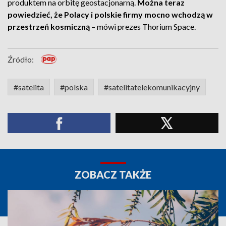
produktem na orbitę geostacjonarną.
Można teraz
powiedzieć, że Polacy i polskie firmy mocno wchodzą w
przestrzeń kosmiczną
– mówi prezes Thorium Space.
Źródło:
#satelita
#polska
#satelitatelekomunikacyjny
ZOBACZ TAKŻE