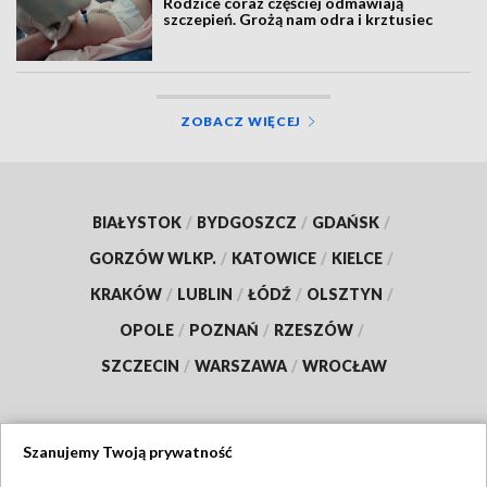
Rodzice coraz częściej odmawiają
szczepień. Grożą nam odra i krztusiec
ZOBACZ WIĘCEJ
BIAŁYSTOK
/
BYDGOSZCZ
/
GDAŃSK
/
GORZÓW WLKP.
/
KATOWICE
/
KIELCE
/
KRAKÓW
/
LUBLIN
/
ŁÓDŹ
/
OLSZTYN
/
OPOLE
/
POZNAŃ
/
RZESZÓW
/
SZCZECIN
/
WARSZAWA
/
WROCŁAW
Szanujemy Twoją prywatność
Dołącz do nas: