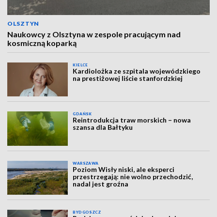
OLSZTYN
Naukowcy z Olsztyna w zespole pracującym nad
kosmiczną koparką
KIELCE
Kardiolożka ze szpitala wojewódzkiego
na prestiżowej liście stanfordzkiej
GDAŃSK
Reintrodukcja traw morskich – nowa
szansa dla Bałtyku
WARSZAWA
Poziom Wisły niski, ale eksperci
przestrzegają: nie wolno przechodzić,
nadal jest groźna
BYDGOSZCZ