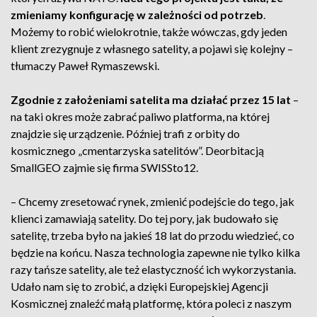
zmieniamy konfigurację w zależności od potrzeb
.
Możemy to robić wielokrotnie, także wówczas, gdy jeden
klient zrezygnuje z własnego satelity, a pojawi się kolejny –
tłumaczy Paweł Rymaszewski.
Zgodnie z założeniami satelita ma działać przez 15 lat
–
na taki okres może zabrać paliwo platforma, na której
znajdzie się urządzenie. Później trafi z orbity do
kosmicznego „cmentarzyska satelitów”. Deorbitacją
SmallGEO zajmie się firma SWISSto12.
– Chcemy zresetować rynek, zmienić podejście do tego, jak
klienci zamawiają satelity. Do tej pory, jak budowało się
satelitę, trzeba było na jakieś 18 lat do przodu wiedzieć, co
będzie na końcu. Nasza technologia zapewne nie tylko kilka
razy tańsze satelity, ale też elastyczność ich wykorzystania.
Udało nam się to zrobić, a dzięki Europejskiej Agencji
Kosmicznej znaleźć małą platformę, która poleci z naszym