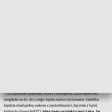
zaprojektowany i zbudowany przez spółkę wyniesie 8 mln
euro w pierwszej fazie misji, która potrwa dwa lata, i 25 mln
euro na kolejnym, trzyletnim etapie. W sprawie pozostałych
potrzebnych na ten cel środków Thorium Space prowadzi
rozmowy z firmami i instytucjami z kilku krajów.
Jeśli
wszystko pójdzie zgodnie z planem, polski satelita
telekomunikacyjny może zostać wystrzelony w
przestrzeń kosmiczną za pięć lat
.
Satelita SmallGEO będzie ważył ok. tony, czyli wielokrotnie
mniej niż orbitery starszej generacji.
Urządzenie może być
wykorzystywane do użytku wojskowego lub
rządowego, ale Thorium Space zakłada, że pierwszy
wyniesiony na odbitę satelita będzie komercyjny
.
– Urządzenie i payload, który rozwijamy, są te same bez
względu na to, do czego będą wykorzystywane. Satelita
będzie miał pełny zakres częstotliwości, łącznie z tymi,
których używa NATO.
Idea tego projektu jest taka, że