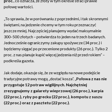
proc.
, co oznacza, że złoty w tym okresie straci prawie
połowę wartości.
„To sprawia, że w porównaniu z poprzednimi, i tak skromnymi
świętami, na jedzenie chcemy w tym roku przeznaczyć
jeszcze mniej. Najczęściej planujemy wydać maksymalnie
300–500 złotych – potwierdza to jeden na trzech badanych.
Jednocześnie ograniczymy zakupy spożywcze (34 proc.) i
będziemy sięgać po przecenione produkty (26 proc.). Tylko 2
proc. z nas planuje kupić więcej jedzenia niż przed rokiem” –
podkreśla gazeta.
Jak dodaje, okazuje się, że ze względu na nowe podejście
tradycyjne potrawy mogą „dostać kosza”. „
Połowa z nas nie
przygotuje 12 potraw wigilijnych. Najchętniej
zrezygnujemy z galarety wieprzowej (26 proc.), karpia
(22 proc.), ryby po grecku (22 proc.), kompotu z suszu
(22 proc.) oraz z pasztetu (22 proc.)
.