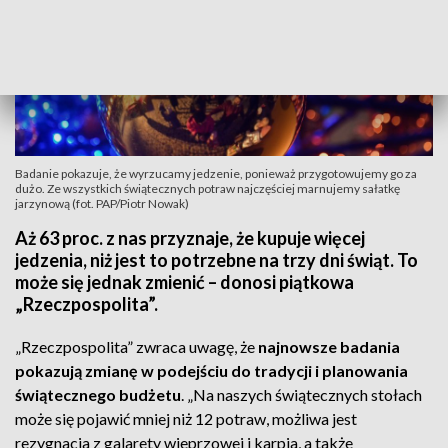
Badanie pokazuje, że wyrzucamy jedzenie, ponieważ przygotowujemy go za
dużo. Ze wszystkich świątecznych potraw najczęściej marnujemy sałatkę
jarzynową (fot. PAP/Piotr Nowak)
Aż 63 proc. z nas przyznaje, że kupuje więcej
jedzenia, niż jest to potrzebne na trzy dni świąt. To
może się jednak zmienić – donosi piątkowa
„Rzeczpospolita”.
„Rzeczpospolita” zwraca uwagę, że
najnowsze badania
pokazują zmianę w podejściu do tradycji i planowania
świątecznego budżetu
. „Na naszych świątecznych stołach
może się pojawić mniej niż 12 potraw, możliwa jest
rezygnacja z galarety wieprzowej i karpia, a także