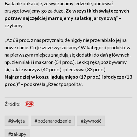
Badanie pokazuje, że wyrzucamy jedzenie, ponieważ
przygotowujemy go za dużo.
Ze wszystkich świątecznych
potraw najczęściej marnujemy sałatkę jarzynową
” –
czytamy.
„Aż 68 proc. z nas przyznało, że nigdy nie przerabiało jej na
nowe danie. Co jeszcze wyrzucamy? W kategorii produktów
na pierwszym miejscu znajdują się dodatki do dań głównych,
np. ziemniaki i makaron (54 proc.). Lekką ręką pozbywamy
się także warzyw (40 proc.) i pieczywa (33 proc.).
Najrzadziej w koszu lądują mięso (17 proc.) i słodycze (13
proc.)
” – podkreśla „Rzeczpospolita”.
Źródło:
#święta
#bożenarodzenie
#żywność
#zakupy