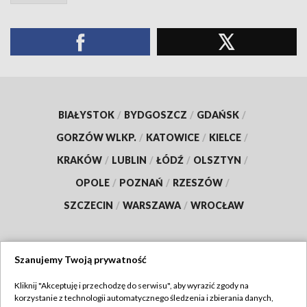
BIAŁYSTOK
/
BYDGOSZCZ
/
GDAŃSK
/
GORZÓW WLKP.
/
KATOWICE
/
KIELCE
/
KRAKÓW
/
LUBLIN
/
ŁÓDŹ
/
OLSZTYN
/
OPOLE
/
POZNAŃ
/
RZESZÓW
/
SZCZECIN
/
WARSZAWA
/
WROCŁAW
Szanujemy Twoją prywatność
Dołącz do nas:
Kliknij "Akceptuję i przechodzę do serwisu", aby wyrazić zgody na
korzystanie z technologii automatycznego śledzenia i zbierania danych,
TVP