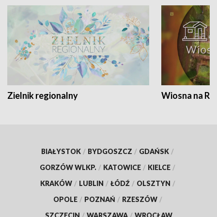
Zielnik regionalny
Wiosna na RO
BIAŁYSTOK
/
BYDGOSZCZ
/
GDAŃSK
/
GORZÓW WLKP.
/
KATOWICE
/
KIELCE
/
KRAKÓW
/
LUBLIN
/
ŁÓDŹ
/
OLSZTYN
/
OPOLE
/
POZNAŃ
/
RZESZÓW
/
SZCZECIN
/
WARSZAWA
/
WROCŁAW