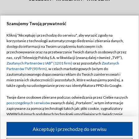
Szanujemy Twoją prywatność
Dołącz do nas:
Kliknij "Akceptuję i przechodzę do serwisu", aby wyrazić zgody na
korzystanie z technologii automatycznego śledzenia i zbierania danych,
TVP
dostęp do informacji na Twoim urządzeniu końcowym i ich
Abonament TVP
przechowywanie oraz na przetwarzanie Twoich danych osobowych przez
Regulamin TVP
nas, czyli Telewizję Polską S.A. w likwidacji (zwaną dalej również „TVP”),
Emisja w TVP
Zaufanych Partnerów z IAB* (1201 firm)
oraz pozostałych
Zaufanych
Polityka prywatności
Partnerów TVP (93 firm)
, w celach marketingowych (w tym do
Centrum informacji TVP
Moje zgody
zautomatyzowanego dopasowania reklam do Twoich zainteresowań i
mierzenia ich skuteczności) i pozostałych, które wskazujemy poniżej, a
Naziemna Telewizja Cyfrowa
Pomoc
także zgody na udostępnianie przez nas identyfikatora PPID do Google.
Sklep TVP
Biuro reklamy
Twoje dane osobowe zbierane podczas odwiedzania przez Ciebie naszych
Rada Programowa
poszczególnych serwisów
zwanych dalej „Portalem”, w tym informacje
Kontakt
zapisywane za pomocą technologii takich jak: pliki cookie, sygnalizatory
System NOS
WWW lub innych podobnych technologii umożliwiających świadczenie
dopasowanych i bezpiecznych usług, personalizację treści oraz reklam,
Informacje o nadawcy
Kanały
udostępnianie funkcji mediów społecznościowych oraz analizowanie
Akceptuję i przechodzę do serwisu
ruchu w Internecie.
Program dla prasy
©2026 Telewizja Polska S.A. w likwidacji