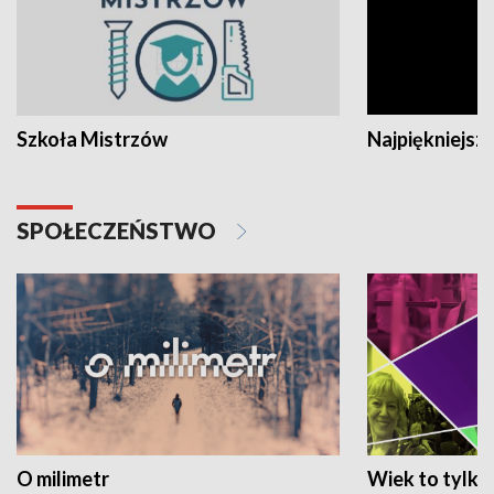
Szkoła Mistrzów
Najpiękniejsze
SPOŁECZEŃSTWO
O milimetr
Wiek to tylko 